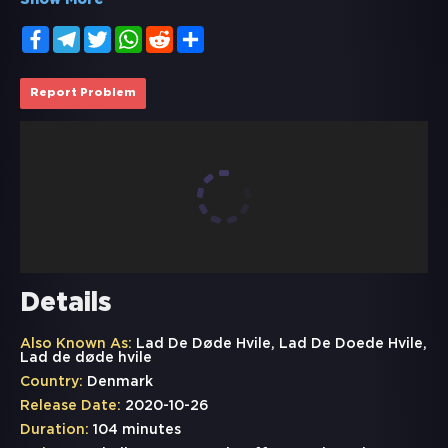
Show More
Facebook
Telegram
Twitter
WhatsApp
Reddit
Share
Report Problem
Details
Also Known As:
Lad De Døde Hvile, Lad De Doede Hvile,
Lad de døde hvile
Country:
Denmark
Release Date:
2020-10-26
Duration:
104 minutes