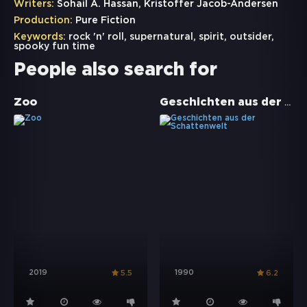
Writers:
Sohail A. Hassan, Kristoffer Jacob-Andersen
Production:
Pure Fiction
Keywords:
rock 'n' roll
,
supernatural
,
spirit
,
outsider
,
spooky fun time
People also search for
Geschichten aus der Schattenwelt
Zoo
2019
1990
5.5
6.2