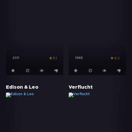
2011
1988
5.1
6.2
Edison & Leo
Verflucht