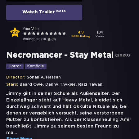
beta
Watch Trailer
Your Vote:
0.0
104
4.9
Views
IMDB Rating
Voting:
0.0
/
10
(
0
)
Necromancer - Stay Metal
(
2020
)
Horror
Komödie
Director:
Sohail A. Hassan
,
,
Stars:
Baard Owe
Danny Thykær
Razi Irawani
Jimmy gilt in seiner Schule als Außenseiter. Der
Einzelgänger steht auf Heavy Metal, kleidet sich
durchweg schwarz und hält okkulte Rituale ab, bei
denen er vergeblich versucht, seine verstorbene
Mutter zu kontaktieren. Als der Klassenneuling Amir
beschließt, Jimmy zu seinem besten Freund zu
ma
...