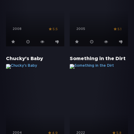
2008
2005
5.5
5.1
Chucky's Baby
Something in the Dirt
2004
2022
4.9
5.8