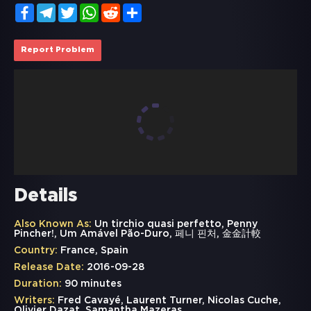
Facebook
Telegram
Twitter
WhatsApp
Reddit
Share
Report Problem
Details
Also Known As:
Un tirchio quasi perfetto, Penny
Pincher!, Um Amável Pão-Duro, 페니 핀처, 金金計較
Country:
France, Spain
Release Date:
2016-09-28
Duration:
90 minutes
Writers:
Fred Cavayé, Laurent Turner, Nicolas Cuche,
Olivier Dazat, Samantha Mazeras