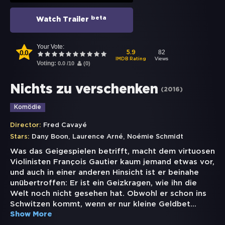
beta
Watch Trailer
Your Vote:
0.0
82
5.9
Views
IMDB Rating
Voting:
0.0
/
10
(
0
)
Nichts zu verschenken
(
2016
)
Komödie
Director:
Fred Cavayé
,
,
Stars:
Dany Boon
Laurence Arné
Noémie Schmidt
Was das Geigespielen betrifft, macht dem virtuosen
Violinisten François Gautier kaum jemand etwas vor,
und auch in einer anderen Hinsicht ist er beinahe
unübertroffen: Er ist ein Geizkragen, wie ihn die
Welt noch nicht gesehen hat. Obwohl er schon ins
Schwitzen kommt, wenn er nur kleine Geldbet
...
Show More