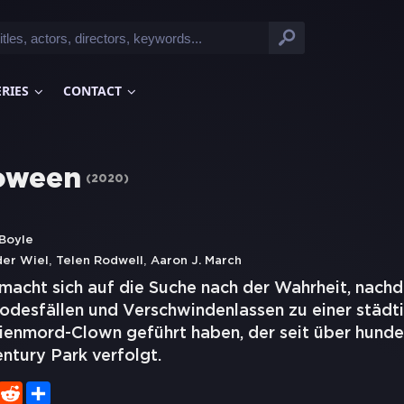
ERIES
CONTACT
oween
(
2020
)
Boyle
,
,
der Wiel
Telen Rodwell
Aaron J. March
 macht sich auf die Suche nach der Wahrheit, nach
Todesfällen und Verschwindenlassen zu einer städ
rienmord-Clown geführt haben, der seit über hunde
ntury Park verfolgt.
er
WhatsApp
Reddit
Share