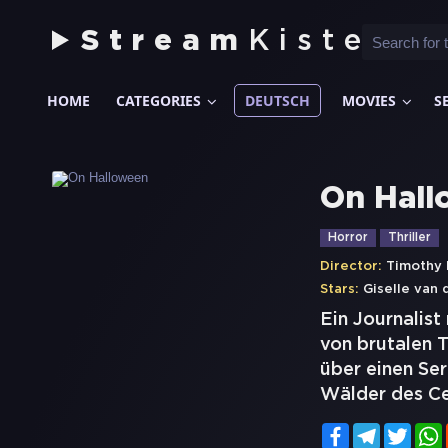
Stream
Kiste
HOME
CATEGORIES
DEUTSCH
MOVIES
S
On Hall
Horror
Thriller
Director:
Timothy 
Stars:
Giselle van 
Ein Journalist
von brutalen 
über einen Se
Wälder des Ce
Facebook
Telegram
Twitt