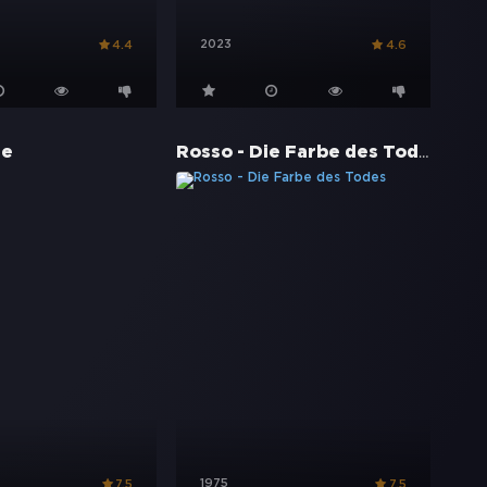
2023
4.4
4.6
Rosso - Die Farbe des Todes
se
1975
7.5
7.5