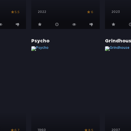
2022
2023
5.5
6
Psycho
Grindhou
1960
2007
6.7
8.5