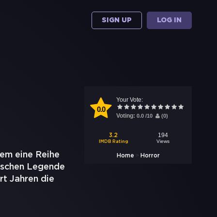
SIGN UP
LOG IN
Your Vote:
0.0
Voting:
0.0
/
10
(
0
)
194
3.2
Views
IMDB Rating
dem eine Reihe
>
Home
Horror
tischen Legende
rt Jahren die