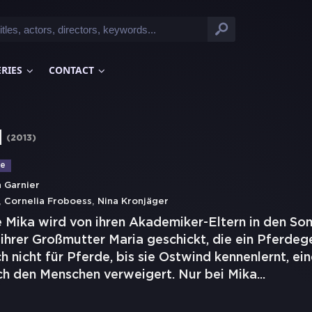
ERIES
CONTACT
d
(
2013
)
ie
n Garnier
,
,
Cornelia Froboess
Nina Kronjäger
he Mika wird von ihren Akademiker-Eltern in den S
 ihrer Großmutter Maria geschickt, die ein Pferdeg
ich nicht für Pferde, bis sie Ostwind kennenlernt, 
ich den Menschen verweigert. Nur bei Mika
...