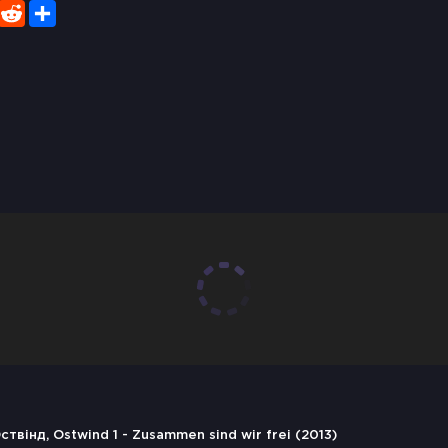
er
WhatsApp
Reddit
Share
ствінд, Ostwind 1 - Zusammen sind wir frei (2013)