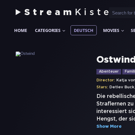
Stream
Kiste
HOME
CATEGORIES
DEUTSCH
MOVIES
S
Ostwin
Abenteuer
Famil
Director:
Katja vo
Stars:
Detlev Buck
Die rebellisc
Straflernen zu
interessiert s
Hengst, der s
Show More