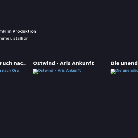
amFilm Produktion
ummer
,
stallion
Ostwind 3 - Aufbruch nach Ora
Ostwind - Aris Ankunft
Die unend