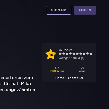
SIGN UP
LOG IN
Your Vote:
0.0
Voting:
0.0
/
10
(
0
)
127
6.7
Views
IMDB Rating
ommerferien zum
>
Home
Abenteuer
estüt hat. Mika
einen ungezähmten