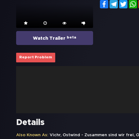
Facebook
Telegram
Twitt
beta
Watch Trailer
Report Problem
Details
Also Known As:
Vichr, Ostwind - Zusammen sind wir frei, О