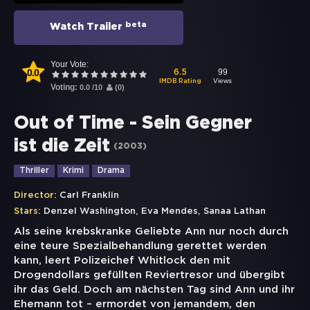
beta
Watch Trailer
Your Vote:
0.0
99
6.5
Views
IMDB Rating
Voting:
0.0
/
10
(
0
)
Out of Time - Sein Gegner
ist die Zeit
(
2003
)
Thriller
Krimi
Drama
Director:
Carl Franklin
,
,
Stars:
Denzel Washington
Eva Mendes
Sanaa Lathan
Als seine krebskranke Geliebte Ann nur noch durch
eine teure Spezialbehandlung gerettet werden
kann, leert Polizeichef Whitlock den mit
Drogendollars gefüllten Reviertresor und übergibt
ihr das Geld. Doch am nächsten Tag sind Ann und ihr
Ehemann tot – ermordet von jemandem, den