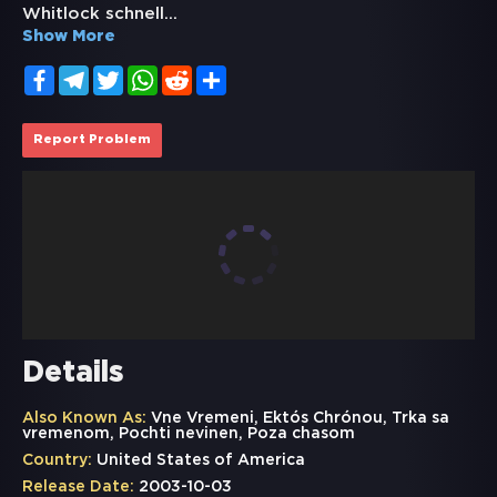
Whitlock schnell
...
Show More
Facebook
Telegram
Twitter
WhatsApp
Reddit
Share
Report Problem
Details
Also Known As:
Vne Vremeni, Ektós Chrónou, Trka sa
vremenom, Pochti nevinen, Poza chasom
Country:
United States of America
Release Date:
2003-10-03