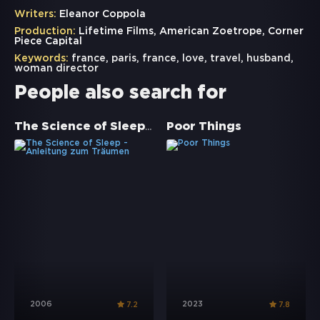
Writers:
Eleanor Coppola
Production:
Lifetime Films, American Zoetrope, Corner
Piece Capital
Keywords:
france
,
paris
,
france
,
love
,
travel
,
husband
,
woman director
People also search for
The Science of Sleep - Anleitung zum Träumen
Poor Things
2006
2023
7.2
7.8