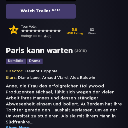
beta
Watch Trailer
Your Vote:
0.0
83
5.8
Views
IMDB Rating
Voting:
0.0
/
10
(
0
)
Paris kann warten
(
2016
)
Komödie
Drama
Director:
Eleanor Coppola
,
,
Stars:
Diane Lane
Arnaud Viard
Alec Baldwin
Anne, die Frau des erfolgreichen Hollywood-
Produzenten Michael, fühlt sich wegen der vielen
Arbeit ihres Mannes und dessen ständiger
Abwesenheit einsam und isoliert. Außerdem hat ihre
Tochter gerade den Haushalt verlassen, um an der
Universität zu studieren. Als sie mit ihrem Mann in
Südfrankre
...