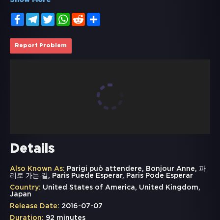
Show More
Facebook
Telegram
Twitter
WhatsApp
Reddit
Share
Report Problem
Details
Also Known As:
Parigi può attendere, Bonjour Anne, 파
리로 가는 길, Paris Puede Esperar, Paris Pode Esperar
Country:
United States of America, United Kingdom,
Japan
Release Date:
2016-07-07
Duration:
92 minutes