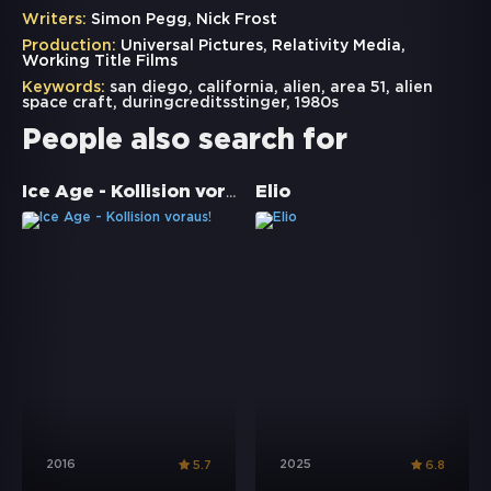
Writers:
Simon Pegg, Nick Frost
Production:
Universal Pictures, Relativity Media,
Working Title Films
Keywords:
san diego
,
california
,
alien
,
area 51
,
alien
space craft
,
duringcreditsstinger
,
1980s
People also search for
Ice Age - Kollision voraus!
Elio
2016
2025
5.7
6.8