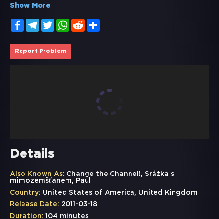
Show More
Facebook
Telegram
Twitter
WhatsApp
Reddit
Share
Report Problem
Details
Also Known As:
Change the Channel!, Srážka s
mimozemšťanem, Paul
Country:
United States of America, United Kingdom
Release Date:
2011-03-18
Duration:
104 minutes