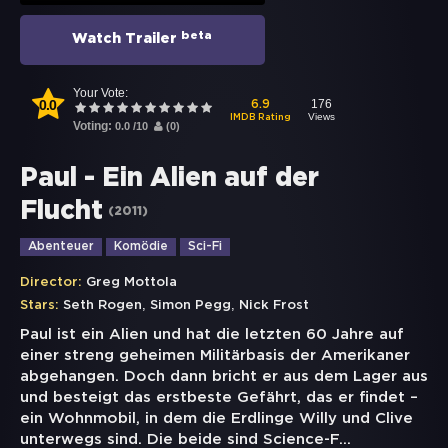
beta
Watch Trailer
Your Vote:
0.0
176
6.9
Views
IMDB Rating
Voting:
0.0
/
10
(
0
)
Paul - Ein Alien auf der
Flucht
(
2011
)
Abenteuer
Komödie
Sci-Fi
Director:
Greg Mottola
,
,
Stars:
Seth Rogen
Simon Pegg
Nick Frost
Paul ist ein Alien und hat die letzten 60 Jahre auf
einer streng geheimen Militärbasis der Amerikaner
abgehangen. Doch dann bricht er aus dem Lager aus
und besteigt das erstbeste Gefährt, das er findet –
ein Wohnmobil, in dem die Erdlinge Willy und Clive
unterwegs sind. Die beide sind Science-F
...