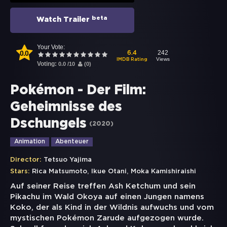
beta
Watch Trailer
Your Vote:
0.0
242
6.4
Views
IMDB Rating
Voting:
0.0
/
10
(
0
)
Pokémon - Der Film:
Geheimnisse des
Dschungels
(
2020
)
Animation
Abenteuer
Director:
Tetsuo Yajima
,
,
Stars:
Rica Matsumoto
Ikue Otani
Moka Kamishiraishi
Auf seiner Reise treffen Ash Ketchum und sein
Pikachu im Wald Okoya auf einen Jungen namens
Koko, der als Kind in der Wildnis aufwuchs und vom
mystischen Pokémon Zarude aufgezogen wurde.