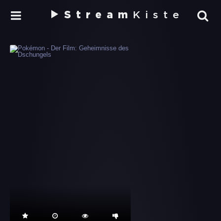
Stream
Kiste