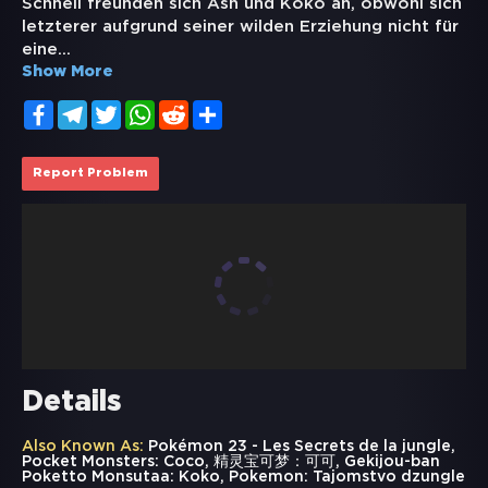
Schnell freunden sich Ash und Koko an, obwohl sich
letzterer aufgrund seiner wilden Erziehung nicht für
eine
...
Show More
Facebook
Telegram
Twitter
WhatsApp
Reddit
Share
Report Problem
Details
Also Known As:
Pokémon 23 - Les Secrets de la jungle,
Pocket Monsters: Coco, 精灵宝可梦：可可, Gekijou-ban
Poketto Monsutaa: Koko, Pokemon: Tajomstvo dzungle