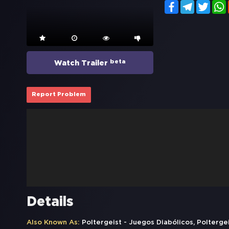
Facebook
Telegram
Twitt
beta
Watch Trailer
Report Problem
Details
Also Known As:
Poltergeist - Juegos Diabólicos, Polt