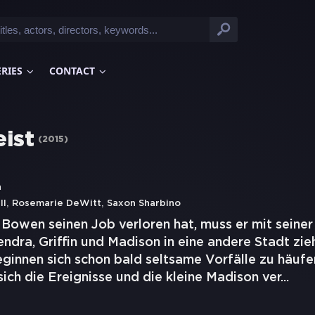
ERIES
CONTACT
eist
(
2015
)
n
,
,
ll
Rosemarie DeWitt
Saxon Sharbino
Bowen seinen Job verloren hat, muss er mit seine
ndra, Griffin und Madison in eine andere Stadt zieh
innen sich schon bald seltsame Vorfälle zu häufen
ich die Ereignisse und die kleine Madison ver
...