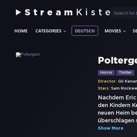
Stream
Kiste
HOME
CATEGORIES
DEUTSCH
MOVIES
S
Polterg
Horror
Thriller
Director:
Gil Kena
Stars:
Sam Rockwe
Nachdem Eric 
den Kindern Ke
neuen Heim beg
überschlagen s
Show More