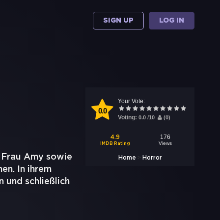
SIGN UP
LOG IN
Your Vote:
0.0
Voting:
0.0
/
10
(
0
)
176
4.9
Views
IMDB Rating
r Frau Amy sowie
>
Home
Horror
en. In ihrem
 und schließlich