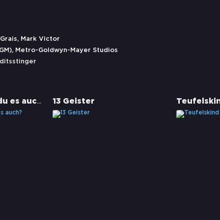
Grais, Mark Victor
GM), Metro-Goldwyn-Mayer Studios
ditsstinger
Smile 2 – Siehst du es auch?
13 Geister
Teufelski