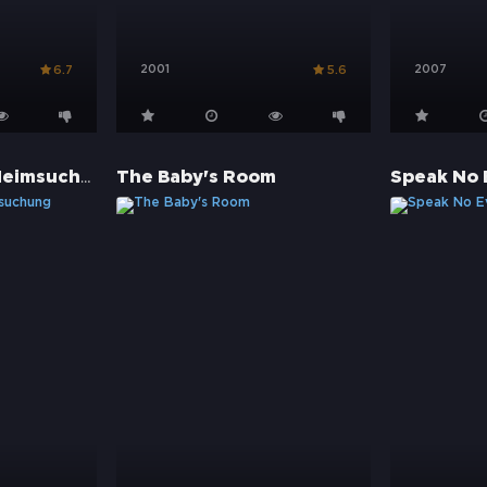
2001
2007
6.7
5.6
Conjuring - Die Heimsuchung
The Baby's Room
Speak No 