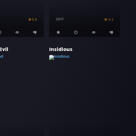
2017
5.8
4.2
Evil
Insidious