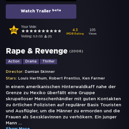
beta
Watch Trailer
Your Vote:
0.0
105
4.3
Views
IMDB Rating
Voting:
0.0
/
10
(
0
)
Rape & Revenge
(
2006
)
Action
Drama
Thriller
Director:
Damian Skinner
,
,
Stars:
Louis Herthum
Robert Prentiss
Ken Farmer
In einem amerikanischen Hinterwaldkaff nahe der
Grenze zu Mexiko überfällt eine Gruppe
skrupelloser Menschenhändler mit guten Kontakten
zu örtlichen Polizisten auf regulärer Basis Touristen
und Ausflügler, um die Männer zu ermorden und die
Frauen als Sexsklavinnen zu verhökern. Ein junger
Mann
...