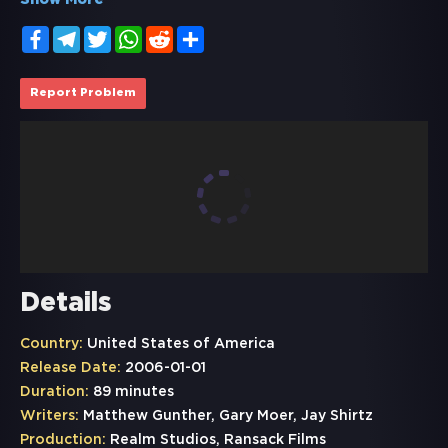
Show More
Facebook
Telegram
Twitter
WhatsApp
Reddit
Share
Report Problem
Details
Country:
United States of America
Release Date:
2006-01-01
Duration:
89 minutes
Writers:
Matthew Gunther, Gary Moer, Jay Shirtz
Production:
Realm Studios, Ransack Films