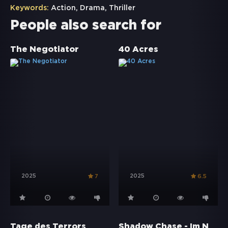
Keywords:
Action
,
Drama
,
Thriller
People also search for
The Negotiator
40 Acres
2025
2025
7
6.5
Shadow Chase - Im Netz der Diebe
Tage des Terrors