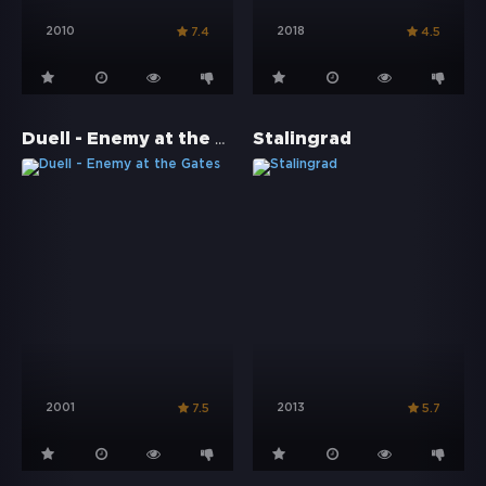
2010
2018
7.4
4.5
Duell - Enemy at the Gates
Stalingrad
2001
2013
7.5
5.7