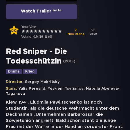
beta
Watch Trailer
Your Vote:
0.0
96
7
Views
IMDB Rating
Voting:
0.0
/
10
(
0
)
Red Sniper - Die
Todesschützin
(
2015
)
Drama
Krieg
Director:
Sergey Mokritsky
,
,
Stars:
Yulia Peresild
Yevgeni Tsyganov
Natella Abeleva-
Taganova
Kiew 1941. Ljudmila Pawlitschenko ist noch
Studentin, als die deutsche Wehrmacht unter dem
Decknamen „Unternehmen Barbarossa“ die
Sowjetunion angreift. Bald schon steht die junge
Frau mit der Waffe in der Hand an vorderster Front.