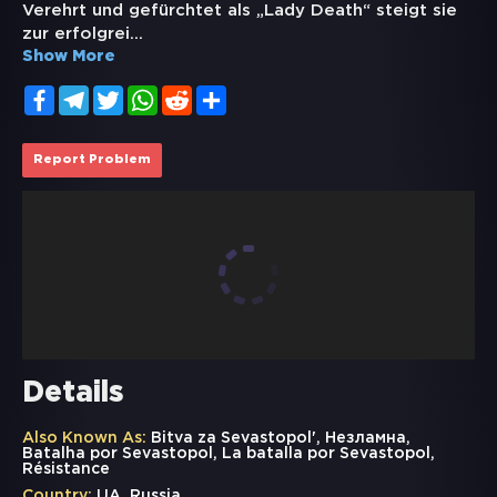
Verehrt und gefürchtet als „Lady Death“ steigt sie
zur erfolgrei
...
Show More
Facebook
Telegram
Twitter
WhatsApp
Reddit
Share
Report Problem
Details
Also Known As:
Bitva za Sevastopol', Незламна,
Batalha por Sevastopol, La batalla por Sevastopol,
Résistance
Country:
UA, Russia