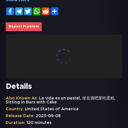
Show More
Facebook
Telegram
Twitter
WhatsApp
Reddit
Share
Report Problem
Details
Also Known As:
La vida es un pastel, 坐在酒吧里吃蛋糕,
Sitting in Bars with Cake
Country:
United States of America
Release Date:
2023-09-08
Duration:
120 minutes