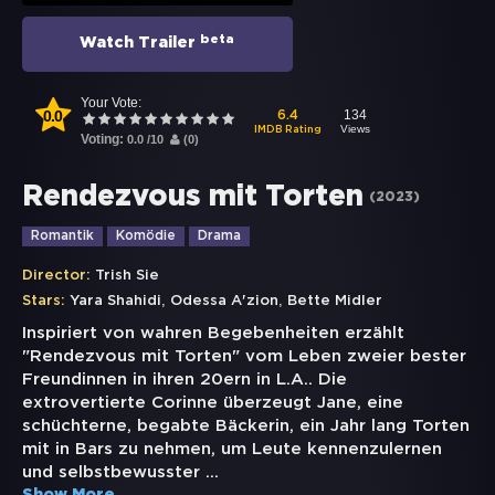
beta
Watch Trailer
Your Vote:
0.0
134
6.4
Views
IMDB Rating
Voting:
0.0
/
10
(
0
)
Rendezvous mit Torten
(
2023
)
Romantik
Komödie
Drama
Director:
Trish Sie
,
,
Stars:
Yara Shahidi
Odessa A'zion
Bette Midler
Inspiriert von wahren Begebenheiten erzählt
"Rendezvous mit Torten" vom Leben zweier bester
Freundinnen in ihren 20ern in L.A.. Die
extrovertierte Corinne überzeugt Jane, eine
schüchterne, begabte Bäckerin, ein Jahr lang Torten
mit in Bars zu nehmen, um Leute kennenzulernen
und selbstbewusster
...