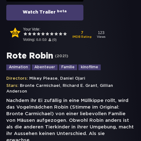
beta
Watch Trailer
Your Vote:
0.0
123
7
Views
IMDB Rating
Voting:
0.0
/
10
(
0
)
Rote Robin
(
2021
)
Animation
Abenteuer
Familie
kinofilme
,
Directors:
Mikey Please
Daniel Ojari
,
,
Stars:
Bronte Carmichael
Richard E. Grant
Gillian
Anderson
Nachdem ihr Ei zufällig in eine Müllkippe rollt, wird
das Vogelmädchen Robin (Stimme im Original:
Bronte Carmichael) von einer liebevollen Familie
von Mäusen aufgezogen. Obwohl Robin anders ist
als die anderen Tierkinder in ihrer Umgebung, macht
ihr Aussehen keinen Unterschied. Als sie
erwachse
...