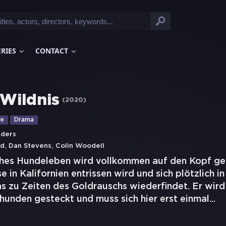
ERIES
CONTACT
 Wildnis
(
2020
)
ie
Drama
nders
,
,
rd
Dan Stevens
Colin Woodell
ches Hundeleben wird vollkommen auf den Kopf gest
 in Kalifornien entrissen wird und sich plötzlich i
s zu Zeiten des Goldrauschs wiederfindet. Er wird 
hunden gesteckt und muss sich hier erst einmal
...