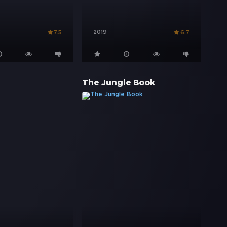
2019
7.5
6.7
The Jungle Book