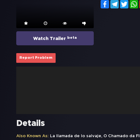
Facebook
Telegram
Twitt
beta
Watch Trailer
Report Problem
Details
Also Known As:
La llamada de lo salvaje, O Chamado da 