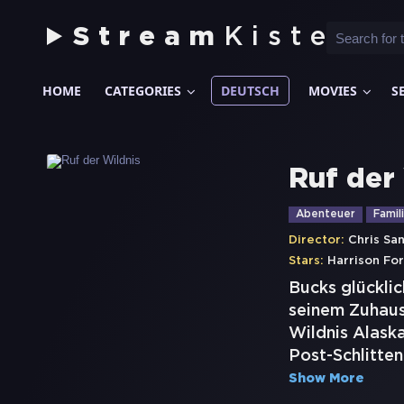
Stream
Kiste
HOME
CATEGORIES
DEUTSCH
MOVIES
S
Ruf der
Abenteuer
Famil
Director:
Chris Sa
Stars:
Harrison Fo
Bucks glückli
seinem Zuhause
Wildnis Alaska
Post-Schlitten
Show More