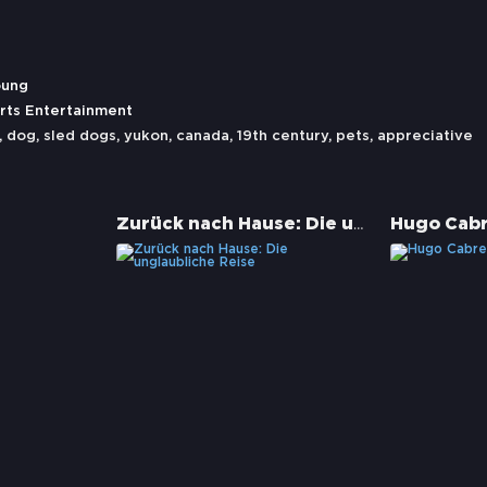
oung
rts Entertainment
,
dog
,
sled dogs
,
yukon
,
canada
,
19th century
,
pets
,
appreciative
Zurück nach Hause: Die unglaubliche Reise
Hugo Cab