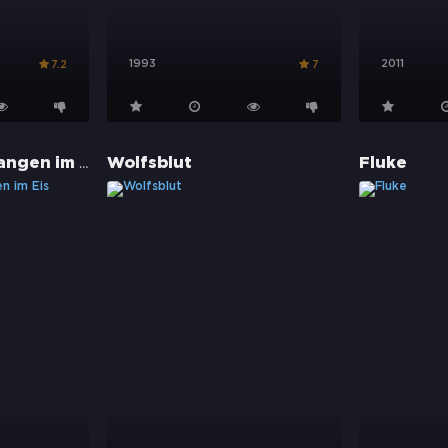
1993
2011
7.2
7
Antarctica - Gefangen im Eis
Wolfsblut
Fluke