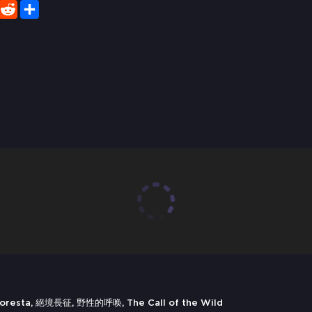
er
WhatsApp
Reddit
Share
Floresta, 絕境長征, 野性的呼唤, The Call of the Wild