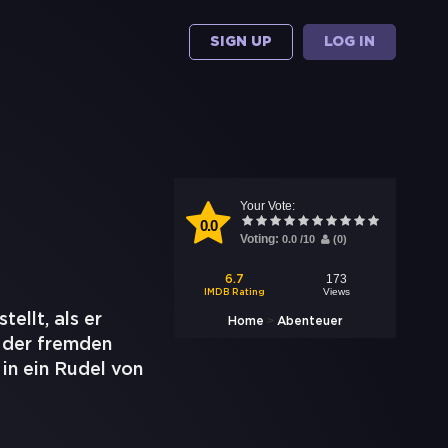
SIGN UP
LOG IN
Your Vote:
0.0
Voting:
0.0
/
10
(
0
)
173
6.7
Views
IMDB Rating
ellt, als er
>
Home
Abenteuer
n der fremden
in ein Rudel von