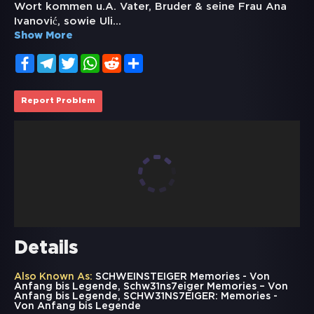
Wort kommen u.A. Vater, Bruder & seine Frau Ana
Ivanović, sowie Uli
...
Show More
Facebook
Telegram
Twitter
WhatsApp
Reddit
Share
Report Problem
Details
Also Known As:
SCHWEINSTEIGER Memories - Von
Anfang bis Legende, Schw31ns7eiger Memories – Von
Anfang bis Legende, SCHW31NS7EIGER: Memories -
Von Anfang bis Legende