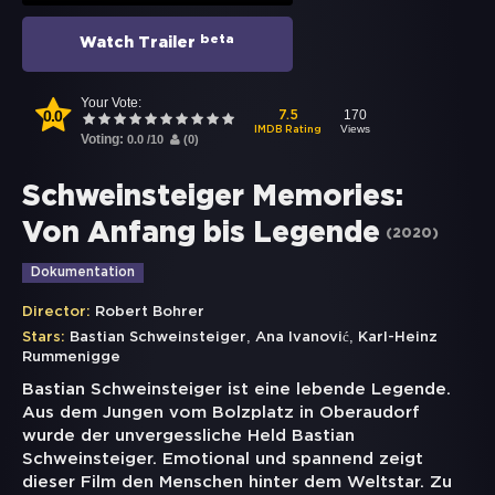
beta
Watch Trailer
Your Vote:
0.0
170
7.5
Views
IMDB Rating
Voting:
0.0
/
10
(
0
)
Schweinsteiger Memories:
Von Anfang bis Legende
(
2020
)
Dokumentation
Director:
Robert Bohrer
,
,
Stars:
Bastian Schweinsteiger
Ana Ivanović
Karl-Heinz
Rummenigge
Bastian Schweinsteiger ist eine lebende Legende.
Aus dem Jungen vom Bolzplatz in Oberaudorf
wurde der unvergessliche Held Bastian
Schweinsteiger. Emotional und spannend zeigt
dieser Film den Menschen hinter dem Weltstar. Zu