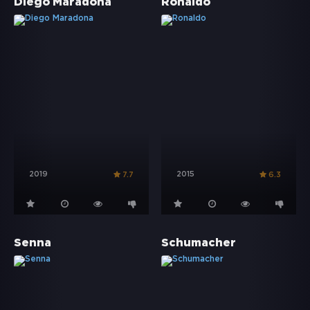
Diego Maradona
Ronaldo
2019
2015
7.7
6.3
Senna
Schumacher