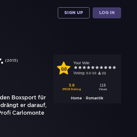
SIGN UP
LOG IN
.
(
2013
)
Your Vote:
0.0
Voting:
0.0
/
10
(
0
)
118
5.8
Views
IMDB Rating
 den Boxsport für
>
Home
Romantik
 drängt er darauf,
Profi Carlomonte