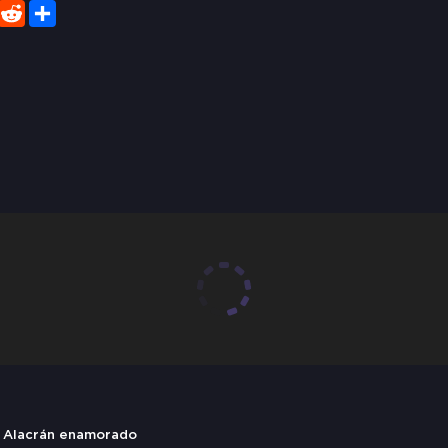
er
WhatsApp
Reddit
Share
 Alacrán enamorado