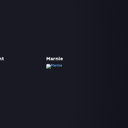
nt
Marnie