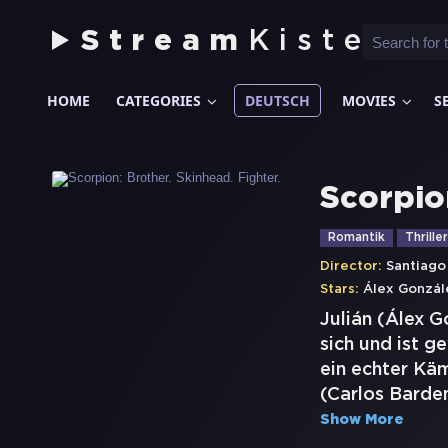
Stream
Kiste
HOME
CATEGORIES
DEUTSCH
MOVIES
S
Scorpion
Romantik
Thriller
Director:
Santiago
Stars:
Álex Gonzál
Julián (Álex G
sich und ist g
ein echter Kä
(Carlos Bardem
Show More