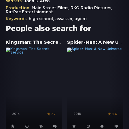
Writers:
John D'Arco
Production:
Main Street Films, RKO Radio Pictures,
RatPac Entertainment
Keywords:
high school
,
assassin
,
agent
People also search for
Kingsman: The Secret Service
Spider-Man: A New Universe
2014
2018
7.7
8.4