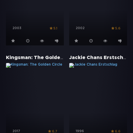
2003
2002
5.1
5.6
Kingsman: The Golden Circle
Jackie Chans Erstschlag
2017
1996
6.7
6.6