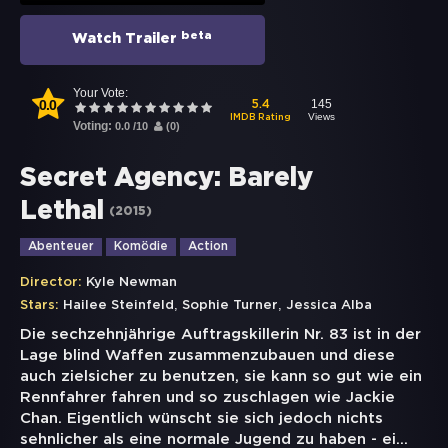
beta
Watch Trailer
Your Vote:
0.0
145
5.4
Views
IMDB Rating
Voting:
0.0
/
10
(
0
)
Secret Agency: Barely
Lethal
(
2015
)
Abenteuer
Komödie
Action
Director:
Kyle Newman
,
,
Stars:
Hailee Steinfeld
Sophie Turner
Jessica Alba
Die sechzehnjährige Auftragskillerin Nr. 83 ist in der
Lage blind Waffen zusammenzubauen und diese
auch zielsicher zu benutzen, sie kann so gut wie ein
Rennfahrer fahren und so zuschlagen wie Jackie
Chan. Eigentlich wünscht sie sich jedoch nichts
sehnlicher als eine normale Jugend zu haben - ei
...