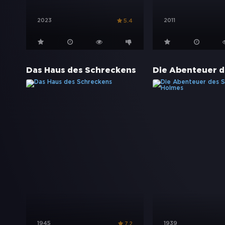
2023
2011
5.4
Das Haus des Schreckens
1945
1939
7.2