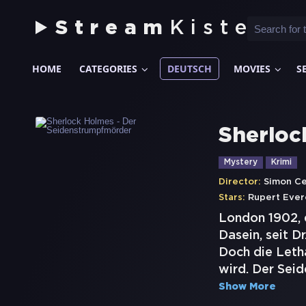
Stream
Kiste
HOME
CATEGORIES
DEUTSCH
MOVIES
S
Sherloc
Mystery
Krimi
Director:
Simon Ce
Stars:
Rupert Ever
London 1902, 
Dasein, seit D
Doch die Letha
wird. Der Seid
Show More