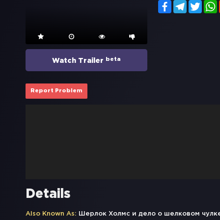
Facebook
Telegram
Twitt
beta
Watch Trailer
Report Problem
Details
Also Known As:
Шерлок Холмс и дело о шелковом чулке, S