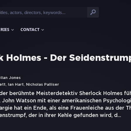
ERIES
CONTACT
k Holmes - Der Seidenstru
llan Jones
,
,
ett
Ian Hart
Nicholas Palliser
der berühmte Meisterdetektiv Sherlock Holmes füh
r. John Watson mit einer amerikanischen Psychologin
rgie hat ein Ende, als eine Frauenleiche aus der 
enstrumpf, der in ihrer Kehle gefunden wird, d
...