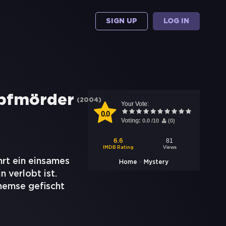
SIGN UP
LOG IN
mpfmörder
(
2004
)
Your Vote:
0.0
Voting:
0.0
/
10
(
0
)
81
6.6
Views
IMDB Rating
rt ein einsames
>
Home
Mystery
 verlobt ist.
Themse gefischt