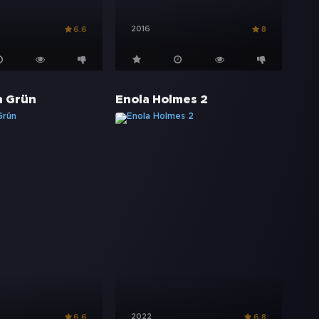
2016
6.6
8
n Grün
Enola Holmes 2
2022
6.6
6.8