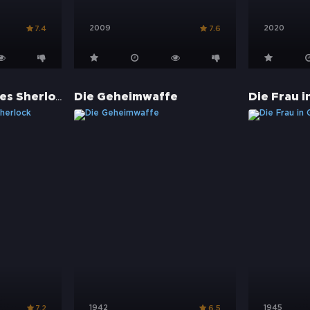
2009
2020
7.4
7.6
Die Abenteuer des Sherlock Holmes
Die Geheimwaffe
Die Frau i
1942
1945
7.2
6.5