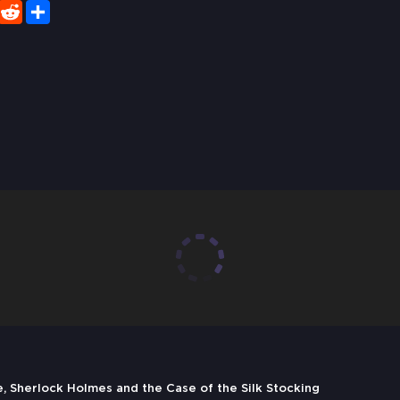
er
WhatsApp
Reddit
Share
herlock Holmes and the Case of the Silk Stocking