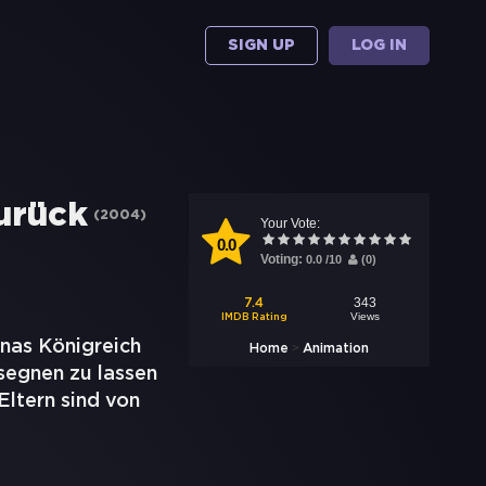
SIGN UP
LOG IN
zurück
(
2004
)
Your Vote:
0.0
Voting:
0.0
/
10
(
0
)
343
7.4
Views
IMDB Rating
onas Königreich
>
Home
Animation
segnen zu lassen
Eltern sind von