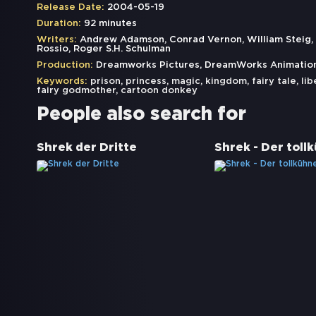
Release Date:
2004-05-19
Duration:
92 minutes
Writers:
Andrew Adamson, Conrad Vernon, William Steig, Joe
Rossio, Roger S.H. Schulman
Production:
Dreamworks Pictures, DreamWorks Animation,
Keywords:
prison
,
princess
,
magic
,
kingdom
,
fairy tale
,
lib
fairy godmother
,
cartoon donkey
People also search for
Shrek der Dritte
Shrek - Der toll