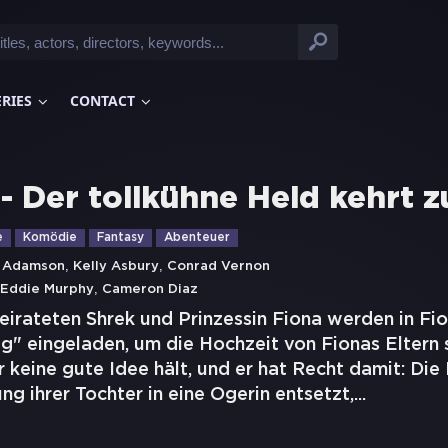
ERIES
CONTACT
 - Der tollkühne Held kehrt 
e
Komödie
Fantasy
Abenteuer
,
,
 Adamson
Kelly Asbury
Conrad Vernon
,
Eddie Murphy
Cameron Diaz
heirateten Shrek und Prinzessin Fiona werden in Fi
g" eingeladen, um die Hochzeit von Fionas Eltern 
r keine gute Idee hält, und er hat Recht damit: Die 
g ihrer Tochter in eine Ogerin entsetzt,
...