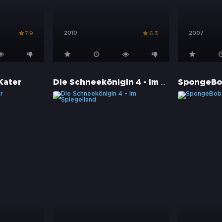
2010
2007
7.9
6.3
Die Schneekönigin 4 - Im Spiegelland
Kater
SpongeBo