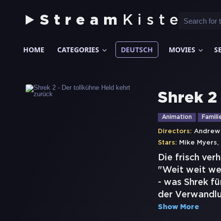
Stream
Kiste
HOME
CATEGORIES
DEUTSCH
MOVIES
S
Shrek 2
Animation
Famili
Directors:
Andrew
,
Stars:
Mike Myers
Die frisch ver
"Weit weit we
- was Shrek fü
der Verwandlun
Show More