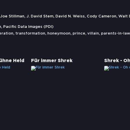
 Stillman, J. David Stem, David N. Weiss, Cody Cameron, Walt Dohr
 Pacific Data Images (PDI)
eration
,
transformation
,
honeymoon
,
prince
,
villain
,
parents-in-law
kühne Held
Für immer Shrek
Shrek - Oh