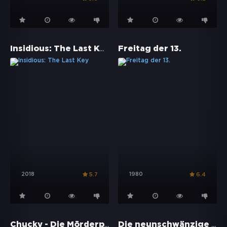
Insidious: The Last Key
Freitag der 13.
2018
1980
5.7
6.4
Chucky - Die Mörderpuppe
Die neunschwänzige Katze