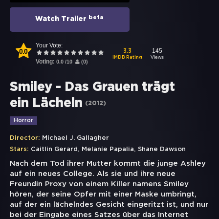
beta
Watch Trailer
Your Vote:
0.0
145
3.3
Views
IMDB Rating
Voting:
0.0
/
10
(
0
)
Smiley - Das Grauen trägt
ein Lächeln
(
2012
)
Horror
Director:
Michael J. Gallagher
,
,
Stars:
Caitlin Gerard
Melanie Papalia
Shane Dawson
Nach dem Tod ihrer Mutter kommt die junge Ashley
auf ein neues College. Als sie und ihre neue
Freundin Proxy von einem Killer namens Smiley
hören, der seine Opfer mit einer Maske umbringt,
auf der ein lächelndes Gesicht eingeritzt ist, und nur
bei der Eingabe eines Satzes über das Internet