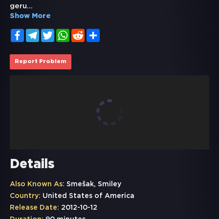
geru
...
Show More
Facebook
Telegram
Twitter
WhatsApp
Reddit
Share
Report Problem
Details
Also Known As:
Smešak, Smiley
Country:
United States of America
Release Date:
2012-10-12