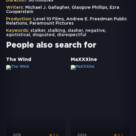
Duration:
90 minutes
Writers:
Michael J. Gallagher, Glasgow Phillips, Ezra
Cooperstein
Production:
Level 10 Films, Andrew E. Freedman Public
Relations, Paramount Pictures
Keywords:
stalker
,
stalking
,
slasher
,
negative
,
egotistical
,
disgusted
,
disrespectful
People also search for
The Wind
MaXXXine
2019
2024
5.6
6.2