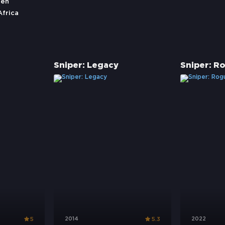
hen
Africa
Sniper: Legacy
Sniper: R
2014
2022
5
5.3