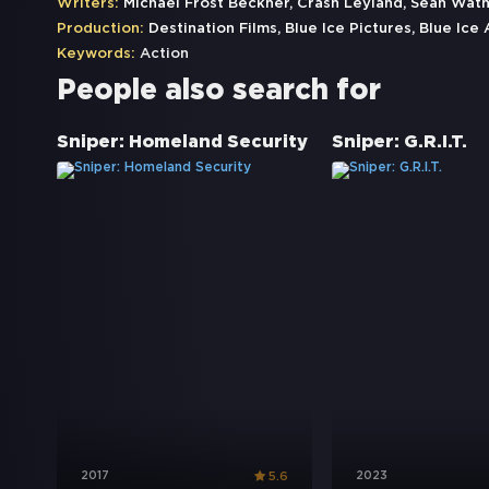
Writers:
Michael Frost Beckner, Crash Leyland, Sean Wat
Production:
Destination Films, Blue Ice Pictures, Blue Ice 
Keywords:
Action
People also search for
Sniper: Homeland Security
Sniper: G.R.I.T.
2017
2023
5.6