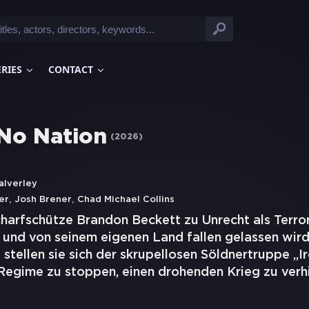
ERIES
CONTACT
 No Nation
(
2026
)
alverley
,
,
er
Josh Brener
Chad Michael Collins
charfschütze Brandon Beckett zu Unrecht als Terror
nd von seinem eigenen Land fallen gelassen wird, 
stellen sie sich der skrupellosen Söldnertruppe „I
 Regime zu stoppen, einen drohenden Krieg zu verh