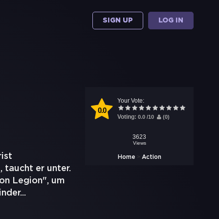
SIGN UP
LOG IN
Your Vote:
0.0
Voting:
0.0
/
10
(
0
)
3623
Views
ist
>
Home
Action
taucht er unter.
ron Legion", um
inder
...