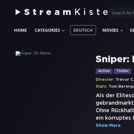
Stream
Kiste
HOME
CATEGORIES
DEUTSCH
MOVIES
S
Sniper:
Action
Thriller
Director:
Trevor C
Stars:
Tom Bereng
Als der Elites
gebrandmarkt u
Ohne Rückhalt 
ein korruptes
Show More