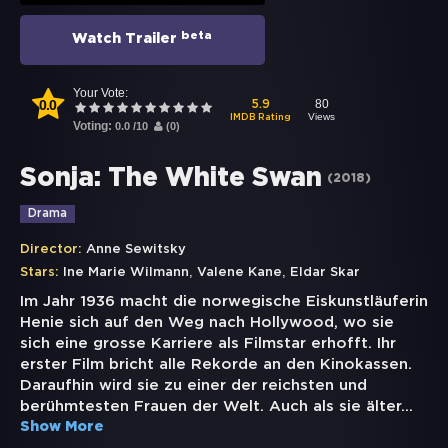
beta
Watch Trailer
Your Vote:
0.0
80
5.9
Views
IMDB Rating
Voting:
0.0
/
10
(
0
)
Sonja: The White Swan
(
2018
)
Drama
Director:
Anne Sewitsky
,
,
Stars:
Ine Marie Wilmann
Valene Kane
Eldar Skar
Im Jahr 1936 macht die norwegische Eiskunstläuferin
Henie sich auf den Weg nach Hollywood, wo sie
sich eine grosse Karriere als Filmstar erhofft. Ihr
erster Film bricht alle Rekorde an den Kinokassen.
Daraufhin wird sie zu einer der reichsten und
berühmtesten Frauen der Welt. Auch als sie älter
...
Show More