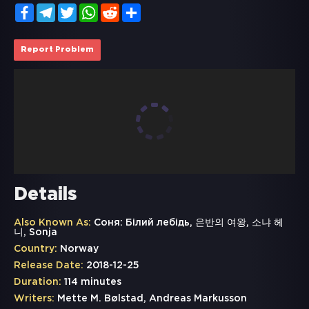
Facebook
Telegram
Twitter
WhatsApp
Reddit
Share
Report Problem
Details
Also Known As:
Соня: Білий лебідь, 은반의 여왕, 소냐 헤
니, Sonja
Country:
Norway
Release Date:
2018-12-25
Duration:
114 minutes
Writers:
Mette M. Bølstad, Andreas Markusson