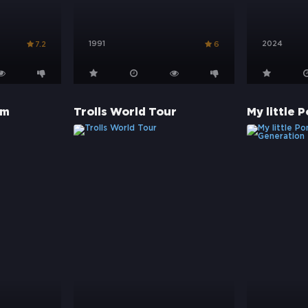
1991
2024
7.2
6
lm
Trolls World Tour