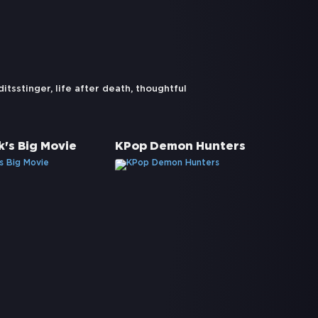
ditsstinger
,
life after death
,
thoughtful
k's Big Movie
KPop Demon Hunters