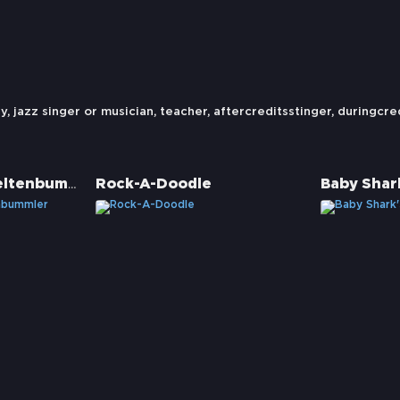
s
ry
,
jazz singer or musician
,
teacher
,
aftercreditsstinger
,
duringcre
Alwin und die Weltenbummler
Rock-A-Doodle
Baby Shar