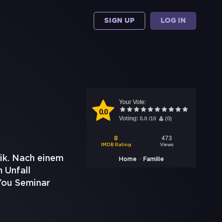
SIGN UP
LOG IN
Your Vote:
0.0
Voting:
0.0
/
10
(
0
)
473
8
Views
IMDB Rating
sik. Nach einem
>
Home
Familie
n Unfall
 You Seminar