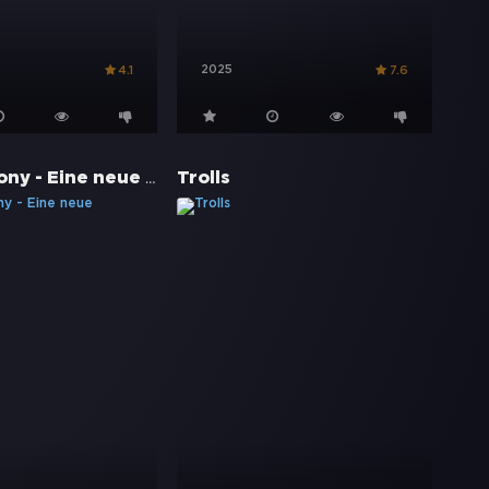
2025
4.1
7.6
My little Pony - Eine neue Generation
Trolls