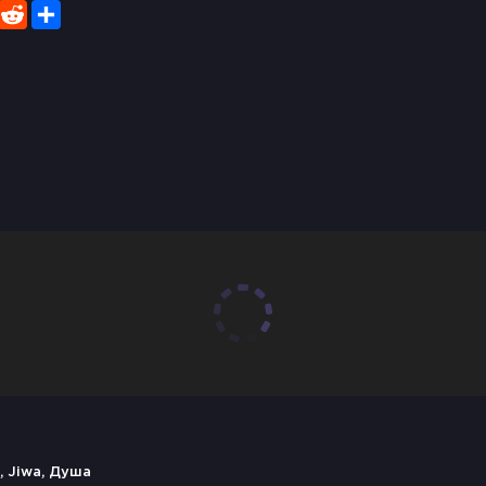
er
WhatsApp
Reddit
Share
, Jiwa, Душа