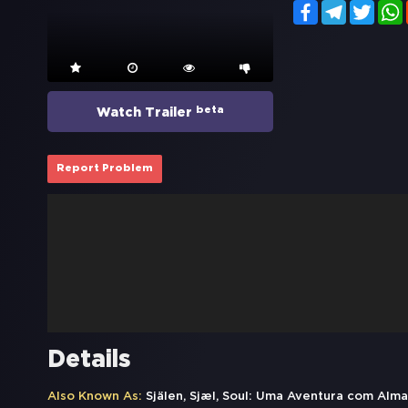
Facebook
Telegram
Twitt
beta
Watch Trailer
Report Problem
Details
Also Known As:
Själen, Sjæl, Soul: Uma Aventura com Alma