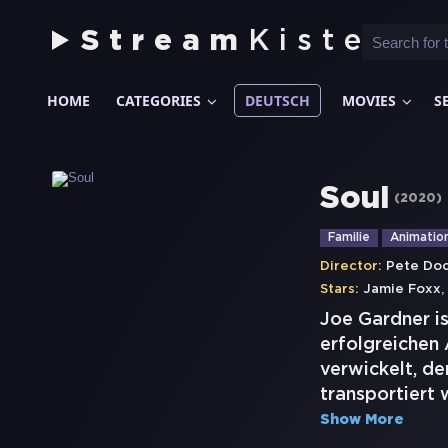
Stream
Kiste
HOME
CATEGORIES
DEUTSCH
MOVIES
S
Soul
(
2020
)
Familie
Animatio
Director:
Pete Doc
Stars:
Jamie Foxx
Joe Gardner is
erfolgreichen 
verwickelt, de
transportiert 
Show More