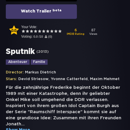
beta
Watch Trailer
Your Vote:
0.0
87
6
Views
IMDB Rating
Voting:
0.0
/
10
(
0
)
Sputnik
(
2013
)
Abenteuer
Familie
Director:
Markus Dietrich
,
,
Stars:
Devid Striesow
Yvonne Catterfeld
Maxim Mehmet
Für die zehnjährige Frederike beginnt der Oktober
1989 mit einer Katastrophe, denn ihr geliebter
Onkel Mike soll umgehend die DDR verlassen.
Inspiriert von ihrem großen Idol Captain Burgh aus
der Serie "Raumschiff Interspace" kommt sie auf
eine grandiose Idee: Zusammen mit ihren Freunden
Jonath
...