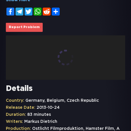
Show More
Facebook
Telegram
Twitter
WhatsApp
Reddit
Share
Report Problem
Details
Country:
Germany, Belgium, Czech Republic
Release Date:
2013-10-24
Duration:
83 minutes
Writers:
Markus Dietrich
Production:
Ostlicht Filmproduktion, Hamster Film, A