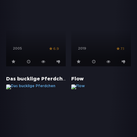
2005
2019
6.9
7.1
Das bucklige Pferdchen
Flow