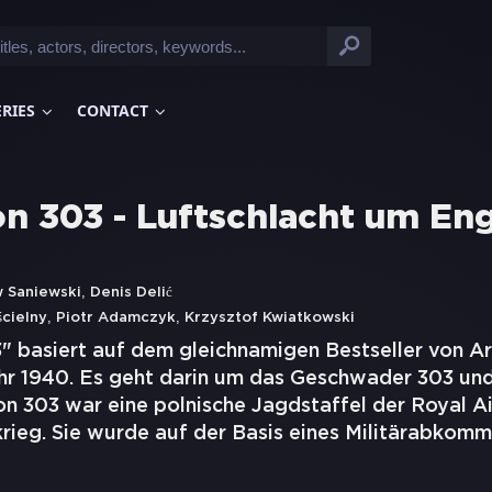
ERIES
CONTACT
n 303 - Luftschlacht um En
,
 Saniewski
Denis Delić
,
,
ścielny
Piotr Adamczyk
Krzysztof Kwiatkowski
" basiert auf dem gleichnamigen Bestseller von Ar
ahr 1940. Es geht darin um das Geschwader 303 und
ion 303 war eine polnische Jagdstaffel der Royal A
rieg. Sie wurde auf der Basis eines Militärabkom