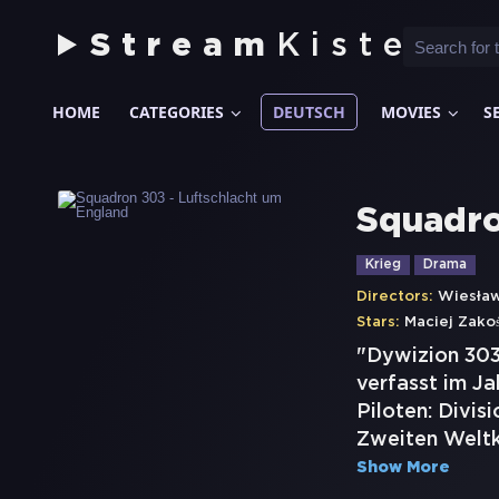
Stream
Kiste
HOME
CATEGORIES
DEUTSCH
MOVIES
S
Squadro
Krieg
Drama
Directors:
Wiesław
Stars:
Maciej Zako
"Dywizion 303
verfasst im J
Piloten: Divis
Zweiten Weltk
Show More