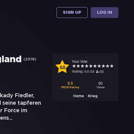
SIGN UP
LOG IN
gland
(
2018
)
Your Vote:
0.0
Voting:
0.0
/
10
(
0
)
80
5.5
Views
IMDB Rating
kady Fiedler,
>
Home
Krieg
 seine tapferen
ir Force im
mens
...