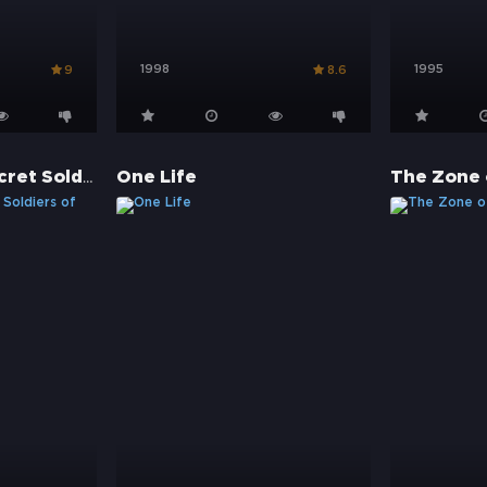
1998
1995
9
8.6
13 Hours: The Secret Soldiers of Benghazi
One Life
The Zone 