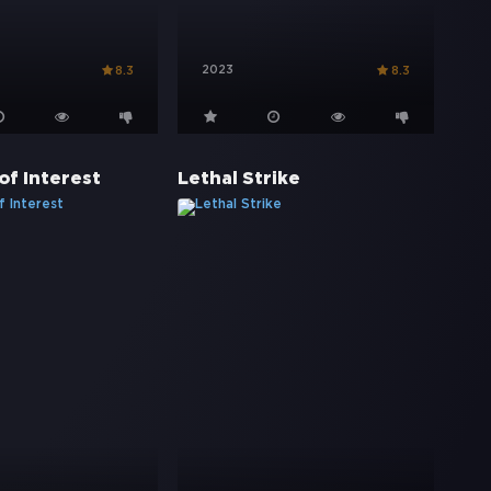
2023
8.3
8.3
of Interest
Lethal Strike