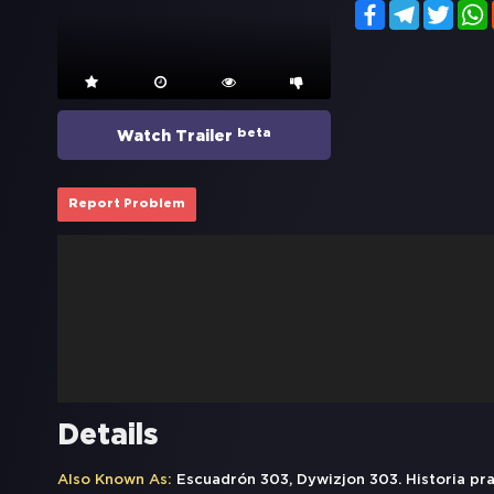
Facebook
Telegram
Twitt
beta
Watch Trailer
Report Problem
Details
Also Known As:
Escuadrón 303, Dywizjon 303. Historia p