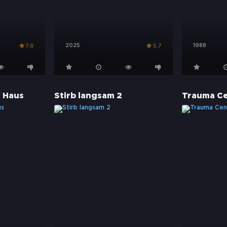
2025
1988
7.6
5.7
 Haus
Stirb langsam 2
Trauma C