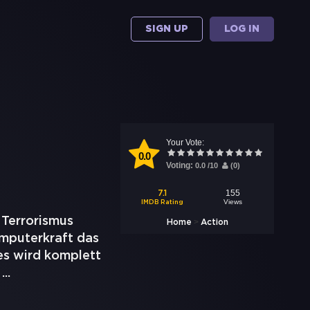
SIGN UP
LOG IN
Your Vote:
0.0
Voting:
0.0
/
10
(
0
)
155
7.1
Views
IMDB Rating
 Terrorismus
>
Home
Action
omputerkraft das
es wird komplett
m
...