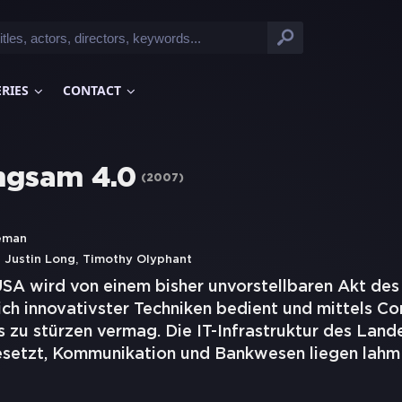
ERIES
CONTACT
angsam 4.0
(
2007
)
eman
,
,
Justin Long
Timothy Olyphant
SA wird von einem bisher unvorstellbaren Akt des
ich innovativster Techniken bedient und mittels C
 zu stürzen vermag. Die IT-Infrastruktur des Land
esetzt, Kommunikation und Bankwesen liegen lah