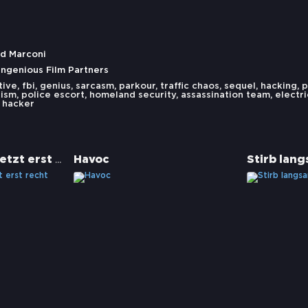
id Marconi
ngenious Film Partners
tive
,
fbi
,
genius
,
sarcasm
,
parkour
,
traffic chaos
,
sequel
,
hacking
,
p
rism
,
police escort
,
homeland security
,
assassination team
,
electr
 hacker
Stirb langsam - Jetzt erst recht
Havoc
Stirb lan