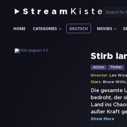
Stream
Kiste
HOME
CATEGORIES
DEUTSCH
MOVIES
S
Stirb l
Action
Thriller
Director:
Len Wis
Stars:
Bruce Willis
Die gesamte U
bedroht, der s
Land ins Chaos
außer Kraft g
Show More