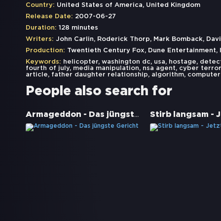
Country:
United States of America, United Kingdom
Release Date:
2007-06-27
Duration:
128 minutes
Writers:
John Carlin, Roderick Thorp, Mark Bomback, Dav
Production:
Twentieth Century Fox, Dune Entertainment, I
Keywords:
helicopter
,
washington dc
,
usa
,
hostage
,
detec
fourth of july
,
media manipulation
,
nsa agent
,
cyber terro
article
,
father daughter relationship
,
algorithm
,
computer
People also search for
Armageddon - Das jüngste Gericht