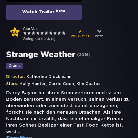
beta
Watch Trailer
Your Vote:
0.0
76
6
Views
IMDB Rating
Voting:
0.0
/
10
(
0
)
Strange Weather
(
2016
)
Drama
Director:
Katherine Dieckmann
,
,
Stars:
Holly Hunter
Carrie Coon
Kim Coates
Darcy Baylor hat ihren Sohn verloren und ist am
Boden zerstört. In einem Versuch, seinen Verlust zu
überwinden oder zumindest damit umzugehen,
forscht sie nach den genauen Ursachen. Als ihre
Nachbarin ihr erzählt, dass ein ehemaliger Freund
ihres Sohnes Besitzer einer Fast-Food-Kette ist,
wird
...