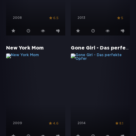
2008
2013
6.5
5
Gone Girl - Das perfekte Opfer
New York Mom
2009
2014
4.6
8.1