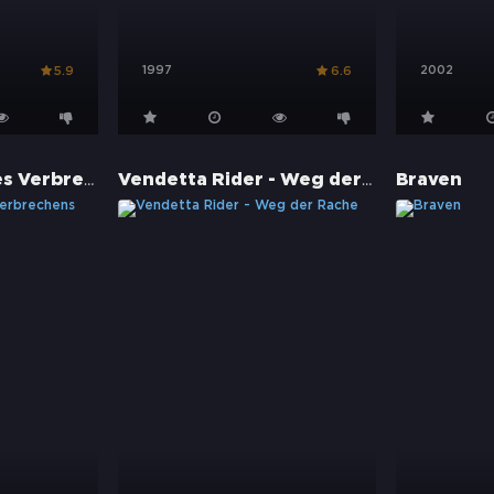
1997
2002
5.9
6.6
Edison - Stadt des Verbrechens
Vendetta Rider - Weg der Rache
Braven