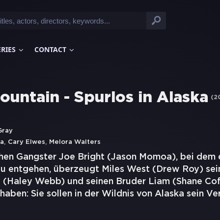
ERIES
CONTACT
ountain - Spurlos in Alaska
(
2
Gray
,
,
a
Cary Elwes
Melora Walters
hen Gangster Joe Bright (Jason Momoa), bei dem er
 zu entgehen, überzeugt Miles West (Drew Roy) sei
 (Haley Webb) und seinen Bruder Liam (Shane Co
aben: Sie sollen in der Wildnis von Alaska sein V