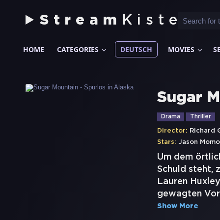
Stream
Kiste
HOME
CATEGORIES
DEUTSCH
MOVIES
S
Sugar M
Drama
Thriller
Director:
Richard 
Stars:
Jason Momo
Um dem örtlic
Schuld steht,
Lauren Huxley
gewagten Vorh
Show More