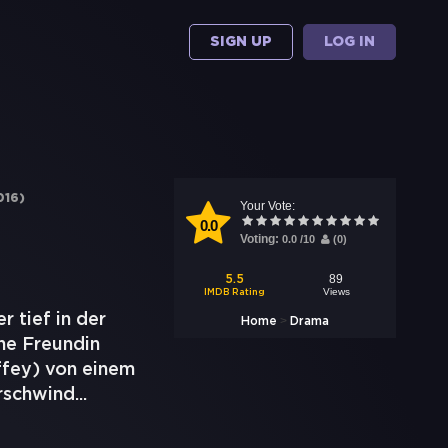
SIGN UP
LOG IN
016
)
Your Vote:
0.0
Voting:
0.0
/
10
(
0
)
89
5.5
Views
IMDB Rating
 tief in der
>
Home
Drama
ne Freundin
ffey) von einem
erschwind
...