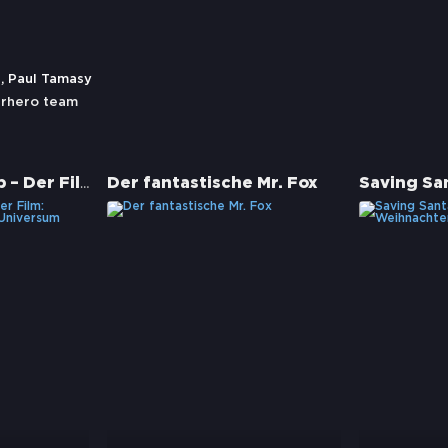
, Paul Tamasy
rhero team
Phineas und Ferb – Der Film: Candace gegen das Universum
Der fantastische Mr. Fox