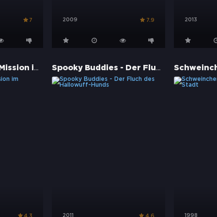
2009
2013
7
7.9
Space Buddies - Mission im Weltraum
Spooky Buddies - Der Fluch des Hallowuff-Hunds
2011
1998
4.3
4.6