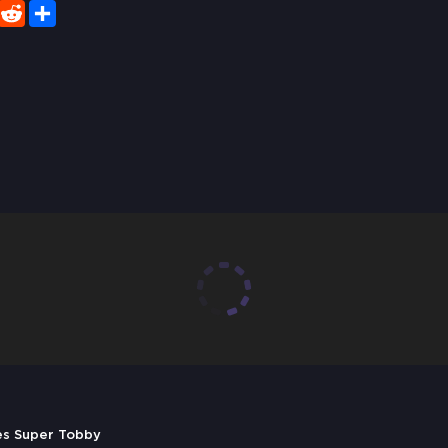
er
WhatsApp
Reddit
Share
es Super Tobby