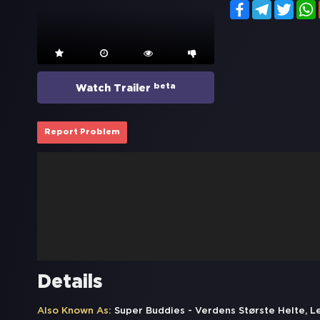
Facebook
Telegram
Twitt
beta
Watch Trailer
Report Problem
Details
Also Known As:
Super Buddies - Verdens Største Helte, L