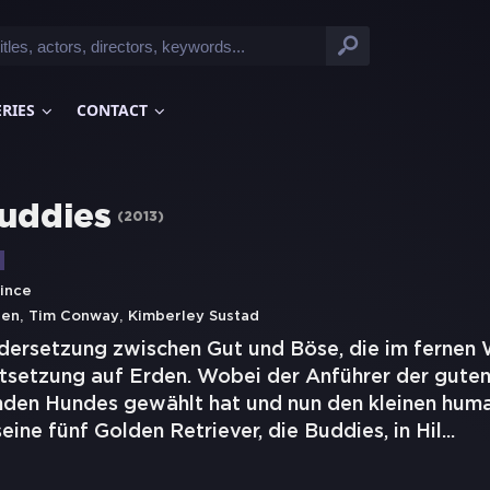
ERIES
CONTACT
uddies
(
2013
)
ince
,
,
gen
Tim Conway
Kimberley Sustad
dersetzung zwischen Gut und Böse, die im fernen 
rtsetzung auf Erden. Wobei der Anführer der guten
nden Hundes gewählt hat und nun den kleinen hu
eine fünf Golden Retriever, die Buddies, in Hil
...