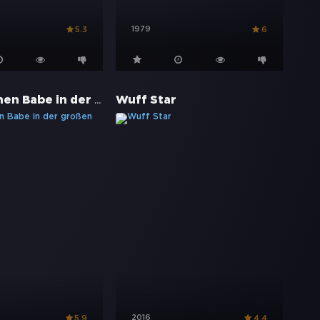
1979
5.3
6
Schweinchen Babe in der großen Stadt
Wuff Star
2016
5.9
4.4