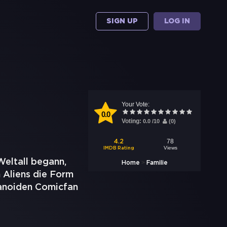
SIGN UP
LOG IN
Your Vote:
0.0
Voting:
0.0
/
10
(
0
)
78
4.2
Views
IMDB Rating
Weltall begann,
>
Home
Familie
 Aliens die Form
manoiden Comicfan