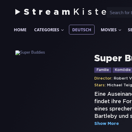
Stream
Kiste
HOME
CATEGORIES
DEUTSCH
MOVIES
S
Super B
Familie
Komödie
Director:
Robert V
Stars:
Michael Tei
Eine Auseinan
findet ihre Fo
eines spreche
Bartleby und s
Show More