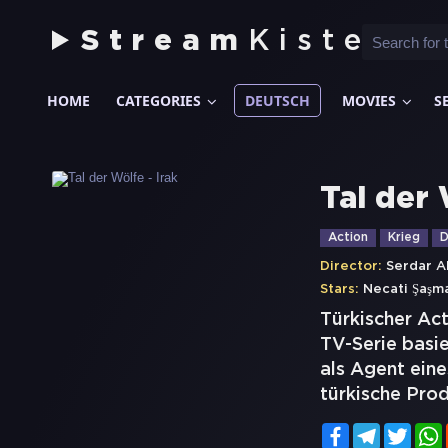
Stream
Kiste
HOME
CATEGORIES
DEUTSCH
MOVIES
S
Tal der 
Action
Krieg
D
Director:
Serdar A
Stars:
Necati Şaşm
Türkischer Act
TV-Serie basie
als Agent ein
türkische Prod
Facebook
Telegram
Twitt