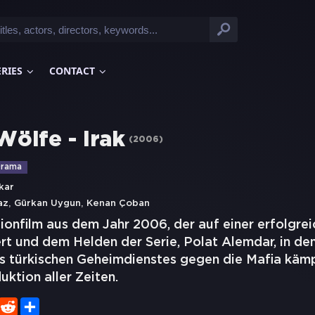
ERIES
CONTACT
Wölfe - Irak
(
2006
)
rama
kar
,
,
az
Gürkan Uygun
Kenan Çoban
ionfilm aus dem Jahr 2006, der auf einer erfolgrei
rt und dem Helden der Serie, Polat Alemdar, in den
es türkischen Geheimdienstes gegen die Mafia kämp
uktion aller Zeiten.
er
WhatsApp
Reddit
Share