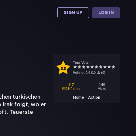
SIGN UP
LOG IN
Your Vote:
0.0
Voting:
0.0
/
10
(
0
)
146
5.7
Views
IMDB Rating
chen türkischen
>
Home
Action
 Irak folgt, wo er
ft. Teuerste