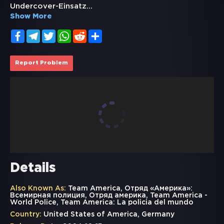
Undercover-Einsatz
...
Show More
Facebook
Telegram
Twitter
WhatsApp
Reddit
Share
Report Problem
Details
Also Known As:
Team America, Отряд «Америка»:
Всемирная полиция, Отряд америка, Team America -
World Police, Team America: La policia del mundo
Country:
United States of America, Germany