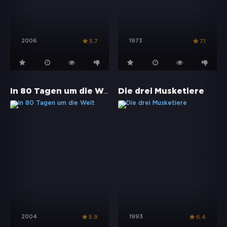
2006
1973
5.7
7.1
In 80 Tagen um die Welt
Die drei Musketiere
2004
1993
5.9
6.4