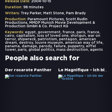
Release Date:
2004-10-15
Duration:
98 minutes
Writers:
Trey Parker, Matt Stone, Pam Brady
Production:
Paramount Pictures, Scott Rudin
Productions, MMDP Munich Movie Development &
Production GmbH & Co. Project KG
Keywords:
egypt
,
government
,
france
,
paris
,
france
,
cairo
,
capitalism
,
loss of loved one
,
shotgun
,
war on
terror
,
shipwreck
,
patriotism
,
pentagon
,
american
dream
,
destroy
,
louvre museum
,
american way of life
,
panama
,
damage
,
parody
,
failure
,
puppetry
,
eiffel
tower
,
paris
,
global politics
,
mass destruction
,
agents
People also search for
Le Magnifique – ich bin der Größte
Der rosarote Panther