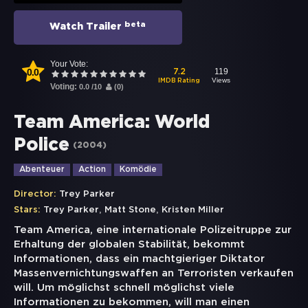
beta
Watch Trailer
Your Vote:
0.0
119
7.2
Views
IMDB Rating
Voting:
0.0
/
10
(
0
)
Team America: World
Police
(
2004
)
Abenteuer
Action
Komödie
Director:
Trey Parker
,
,
Stars:
Trey Parker
Matt Stone
Kristen Miller
Team America, eine internationale Polizeitruppe zur
Erhaltung der globalen Stabilität, bekommt
Informationen, dass ein machtgieriger Diktator
Massenvernichtungswaffen an Terroristen verkaufen
will. Um möglichst schnell möglichst viele
Informationen zu bekommen, will man einen