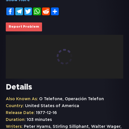
Show More
Facebook
Telegram
Twitter
WhatsApp
Reddit
Share
Report Problem
Details
Also Known As:
O Telefone, Operación Telefon
Country:
United States of America
Release Date:
1977-12-16
Duration:
103 minutes
Writers:
Peter Hyams, Stirling Silliphant, Walter Wager,