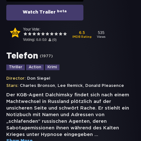
beta
Watch Trailer
Your Vote:
0.0
535
6.5
Views
IMDB Rating
Voting:
0.0
/
10
(
0
)
Telefon
(
1977
)
Thriller
Action
Krimi
Director:
Don Siegel
,
,
Stars:
Charles Bronson
Lee Remick
Donald Pleasence
Der KGB-Agent Dalchimsky findet sich nach einem
Machtwechsel in Russland plötzlich auf der
unsicheren Seite und schwört Rache. Er stiehlt ein
Notizbuch mit Namen und Adressen von
„schlafenden“ russischen Agenten, deren
Sabotagemissionen ihnen während des Kalten
Krieges unter Hypnose eingegeben
...