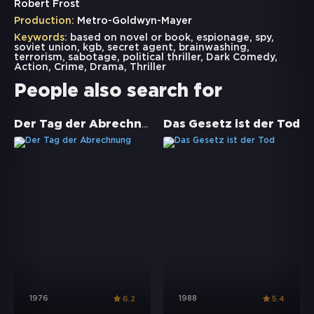
Robert Frost
Production:
Metro-Goldwyn-Mayer
Keywords:
based on novel or book
,
espionage
,
spy
,
soviet union
,
kgb
,
secret agent
,
brainwashing
,
terrorism
,
sabotage
,
political thriller
,
Dark Comedy
,
Action
,
Crime
,
Drama
,
Thriller
People also search for
Der Tag der Abrechnung
Das Gesetz ist der Tod
1976
1988
6.2
5.4