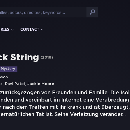
ERIES
CONTACT
ck String
(
2018
)
Mystery
nson
,
,
iz
Ravi Patel
Jackie Moore
zurückgezogen von Freunden und Familie. Die Isola
enden und vereinbart im Internet eine Verabredung 
 nach dem Treffen mit ihr krank und ist überzeugt,
ernatürlichen Tat ist. Seine Verletzung veränder
...