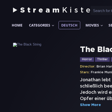
Stream
Kiste
HOME
CATEGORIES
DEUTSCH
MOVIES
S
The Bla
Horror
Thriller
Director:
Brian Ha
Stars:
Frankie Mun
Jonathan lebt 
schließlich be
Jedoch wird er
Opfer einer üb
Show More