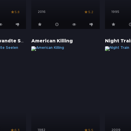
2016
1995
5.8
5.2
Like Minds - Verwandte Seelen
American Killing
Night Trai
1982
2009
6.3
5.5