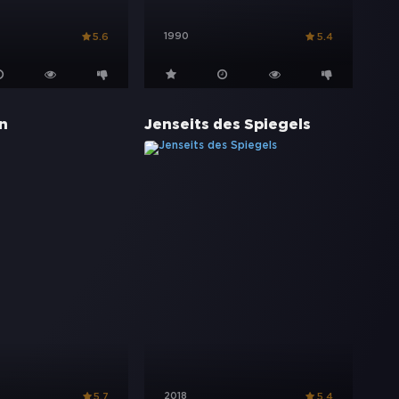
1990
5.6
5.4
n
Jenseits des Spiegels
2018
5.7
5.4