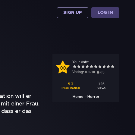
SIGN UP
LOG IN
Your Vote:
0.0
Voting:
0.0
/
10
(
0
)
126
5.3
Views
IMDB Rating
tion will er
>
Home
Horror
mit einer Frau.
 dass er das