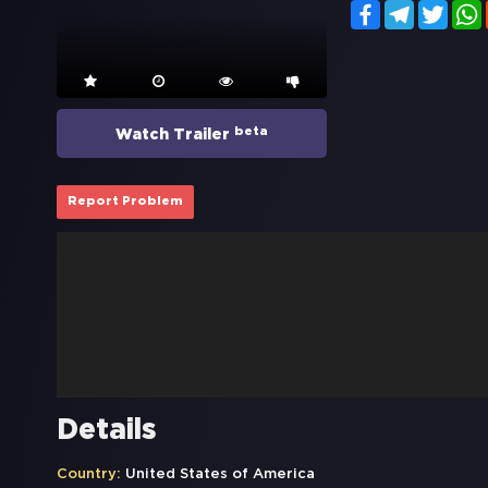
Facebook
Telegram
Twitt
beta
Watch Trailer
Report Problem
Details
Country:
United States of America