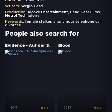
Duration:
92 minutes
Writers:
Sergio Casci
Production:
Alcove Entertainment, Head Gear Films,
Metrol Technology
Keywords:
female stalker
,
anonymous telephone call
,
divorcee
People also search for
Evidence - Auf der Spur des Killers
Blood
2013
2023
5.3
5.5