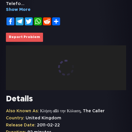
Telefo
...
Show More
Facebook
Telegram
Twitter
WhatsApp
Reddit
Share
Report Problem
Details
Also Known As:
Κλήση από την Κόλαση, The Caller
Country:
United Kingdom
Release Date:
2011-02-22