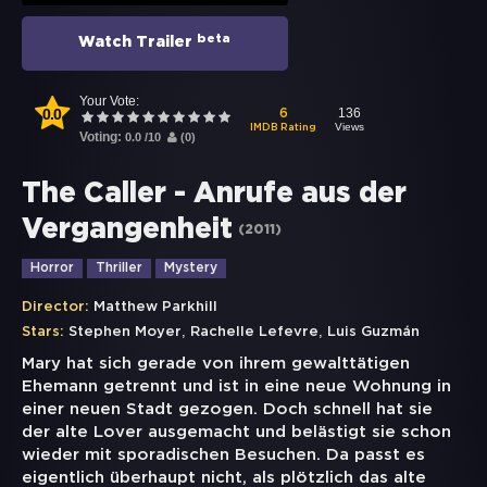
beta
Watch Trailer
Your Vote:
0.0
136
6
Views
IMDB Rating
Voting:
0.0
/
10
(
0
)
The Caller - Anrufe aus der
Vergangenheit
(
2011
)
Horror
Thriller
Mystery
Director:
Matthew Parkhill
,
,
Stars:
Stephen Moyer
Rachelle Lefevre
Luis Guzmán
Mary hat sich gerade von ihrem gewalttätigen
Ehemann getrennt und ist in eine neue Wohnung in
einer neuen Stadt gezogen. Doch schnell hat sie
der alte Lover ausgemacht und belästigt sie schon
wieder mit sporadischen Besuchen. Da passt es
eigentlich überhaupt nicht, als plötzlich das alte