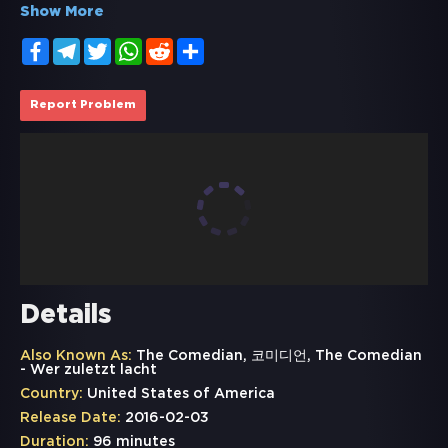
Show More
Facebook
Telegram
Twitter
WhatsApp
Reddit
Share
Report Problem
Details
Also Known As:
The Comedian, 코미디언, The Comedian
- Wer zuletzt lacht
Country:
United States of America
Release Date:
2016-02-03
Duration:
96 minutes