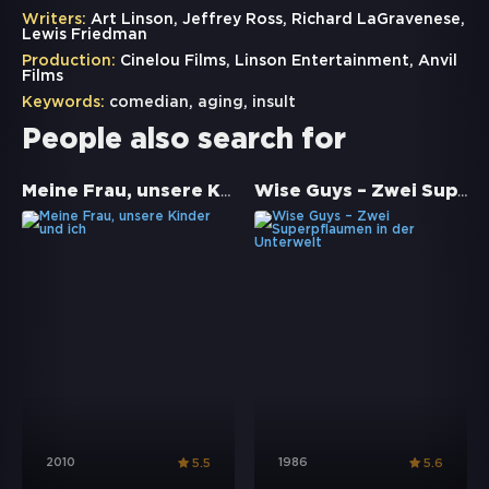
Writers:
Art Linson, Jeffrey Ross, Richard LaGravenese,
Lewis Friedman
Production:
Cinelou Films, Linson Entertainment, Anvil
Films
Keywords:
comedian
,
aging
,
insult
People also search for
Meine Frau, unsere Kinder und ich
Wise Guys – Zwei Superpflaumen in der Unterwelt
2010
1986
5.5
5.6