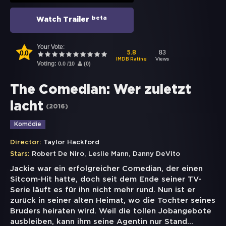
beta
Watch Trailer
Your Vote:
0.0
83
5.8
Views
IMDB Rating
Voting:
0.0
/
10
(
0
)
The Comedian: Wer zuletzt
lacht
(
2016
)
Komödie
Director:
Taylor Hackford
,
,
Stars:
Robert De Niro
Leslie Mann
Danny DeVito
Jackie war ein erfolgreicher Comedian, der einen
Sitcom-Hit hatte, doch seit dem Ende seiner TV-
Serie läuft es für ihn nicht mehr rund. Nun ist er
zurück in seiner alten Heimat, wo die Tochter seines
Bruders heiraten wird. Weil die tollen Jobangebote
ausbleiben, kann ihm seine Agentin nur Stand
...