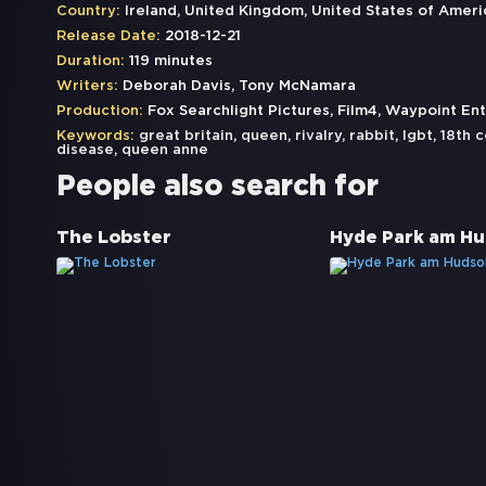
Country:
Ireland, United Kingdom, United States of Ameri
Release Date:
2018-12-21
Duration:
119 minutes
Writers:
Deborah Davis, Tony McNamara
Production:
Fox Searchlight Pictures, Film4, Waypoint En
Keywords:
great britain
,
queen
,
rivalry
,
rabbit
,
lgbt
,
18th c
disease
,
queen anne
People also search for
The Lobster
Hyde Park am H