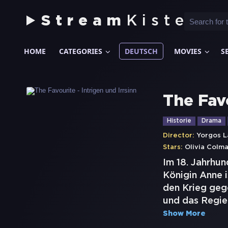
Stream
Kiste
HOME
CATEGORIES
DEUTSCH
MOVIES
S
The Favo
Historie
Drama
Director:
Yorgos L
Stars:
Olivia Colm
Im 18. Jahrhun
Königin Anne i
den Krieg geg
und das Regie
Show More