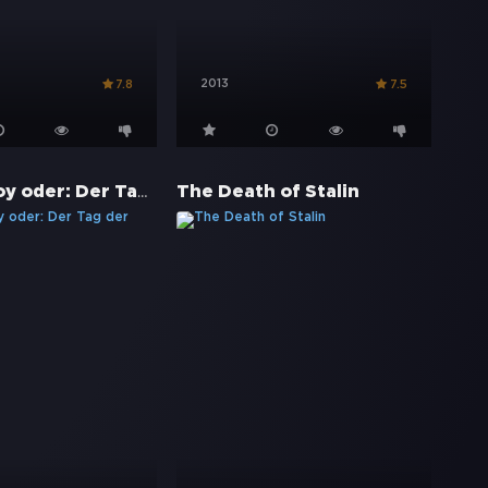
2013
7.8
7.5
About a Boy oder: Der Tag der toten Ente
The Death of Stalin