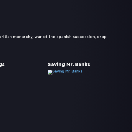
british monarchy
,
war of the spanish succession
,
drop
gs
Saving Mr. Banks