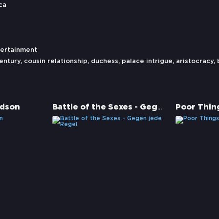
ca
tertainment
entury
,
cousin relationship
,
duchess
,
palace intrigue
,
aristocracy
,
Battle of the Sexes - Gegen jede Regel
udson
Poor Thin