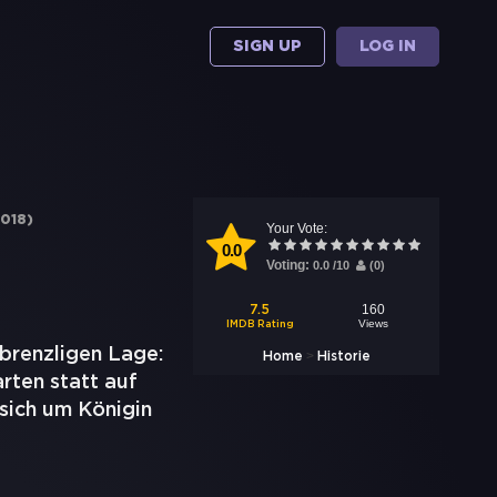
SIGN UP
LOG IN
018
)
Your Vote:
0.0
Voting:
0.0
/
10
(
0
)
160
7.5
Views
IMDB Rating
 brenzligen Lage:
>
Home
Historie
rten statt auf
sich um Königin