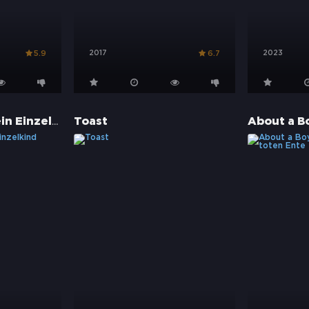
2017
2023
5.9
6.7
Mein Bruder ist ein Einzelkind
Toast