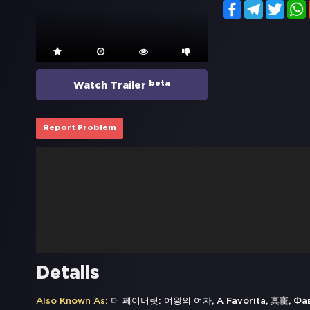
Facebook
Telegram
Twitt
beta
Watch Trailer
Report Problem
Details
Also Known As:
더 페이버릿: 여왕의 여자, A Favorita, 真寵,