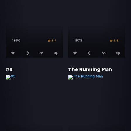
1996
1979
5.7
6.8
#9
The Running Man