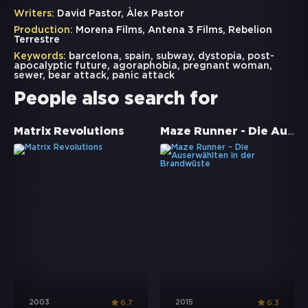
Writers:
David Pastor, Àlex Pastor
Production:
Morena Films, Antena 3 Films, Rebelion
Terrestre
Keywords:
barcelona
,
spain
,
subway
,
dystopia
,
post-
apocalyptic future
,
agoraphobia
,
pregnant woman
,
sewer
,
bear attack
,
panic attack
People also search for
Maze Runner - Die Auserwählten in der Brandwüste
Matrix Revolutions
2003
2015
6.7
6.3