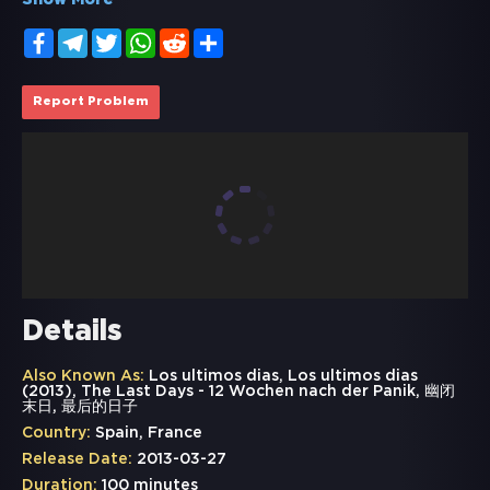
Show More
Facebook
Telegram
Twitter
WhatsApp
Reddit
Share
Report Problem
Details
Also Known As:
Los ultimos dias, Los ultimos dias
(2013), The Last Days - 12 Wochen nach der Panik, 幽闭
末日, 最后的日子
Country:
Spain, France
Release Date:
2013-03-27
Duration:
100 minutes