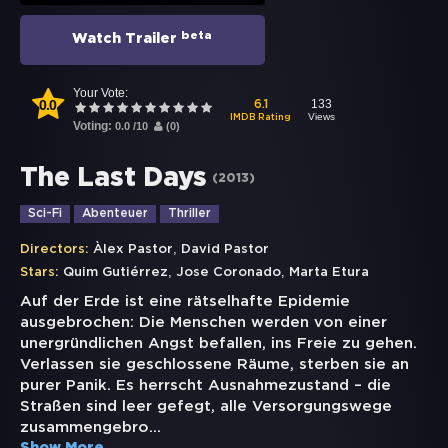
beta
Watch Trailer
Your Vote:
0.0
133
6.1
Views
IMDB Rating
Voting:
0.0
/
10
(
0
)
The Last Days
(
2013
)
Sci-Fi
Abenteuer
Thriller
,
Directors:
Àlex Pastor
David Pastor
,
,
Stars:
Quim Gutiérrez
Jose Coronado
Marta Etura
Auf der Erde ist eine rätselhafte Epidemie
ausgebrochen: Die Menschen werden von einer
unergründlichen Angst befallen, ins Freie zu gehen.
Verlassen sie geschlossene Räume, sterben sie an
purer Panik. Es herrscht Ausnahmezustand – die
Straßen sind leer gefegt, alle Versorgungswege
zusammengebro
...