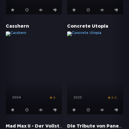
Casshern
Concrete Utopia
2004
2023
6
6.6
Mad Max II - Der Vollstrecker
Die Tribute von Panem - Mockingjay Teil 1