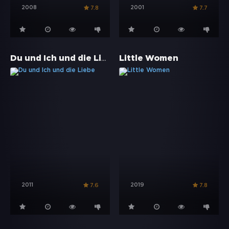
2008
2001
7.8
7.7
Du und Ich und die Liebe
Little Women
2011
2019
7.6
7.8