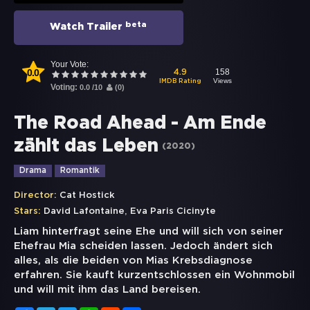
beta
Watch Trailer
Your Vote:
0.0
158
4.9
Views
IMDB Rating
Voting:
0.0
/
10
(
0
)
The Road Ahead - Am Ende
zählt das Leben
(
2020
)
Drama
Romantik
Director:
Cat Hostick
,
Stars:
David Lafontaine
Eva Paris Cicinyte
Liam hinterfragt seine Ehe und will sich von seiner
Ehefrau Mia scheiden lassen. Jedoch ändert sich
alles, als die beiden von Mias Krebsdiagnose
erfahren. Sie kauft kurzentschlossen ein Wohnmobil
und will mit ihm das Land bereisen.