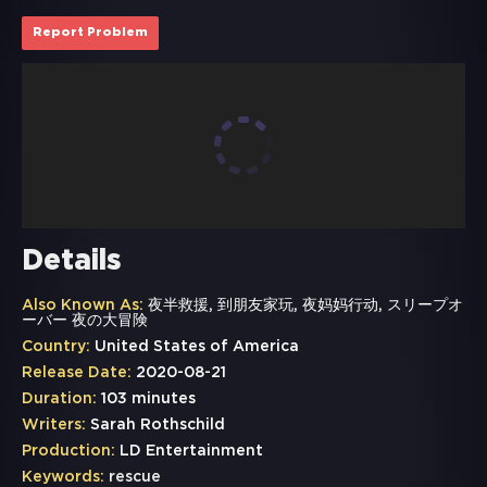
Report Problem
Details
Also Known As:
夜半救援, 到朋友家玩, 夜妈妈行动, スリープオ
ーバー 夜の大冒険
Country:
United States of America
Release Date:
2020-08-21
Duration:
103 minutes
Writers:
Sarah Rothschild
Production:
LD Entertainment
Keywords:
rescue