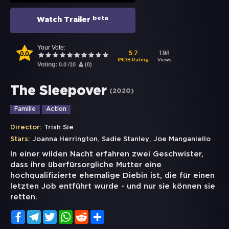
beta
Watch Trailer
Your Vote:
0.0
198
5.7
Views
IMDB Rating
Voting:
0.0
/
10
(
0
)
The Sleepover
(
2020
)
Familie
Action
Director:
Trish Sie
,
,
Stars:
Joanna Herrington
Sadie Stanley
Joe Manganiello
In einer wilden Nacht erfahren zwei Geschwister,
dass ihre überfürsorgliche Mutter eine
hochqualifizierte ehemalige Diebin ist, die für einen
letzten Job entführt wurde - und nur sie können sie
retten.
Facebook
Telegram
Twitter
WhatsApp
Reddit
Share