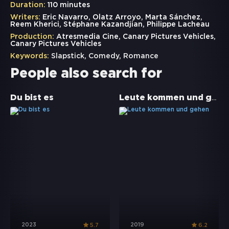
Duration:
110 minutes
Writers:
Eric Navarro, Olatz Arroyo, Marta Sánchez,
Reem Kherici, Stéphane Kazandjian, Philippe Lacheau
Production:
Atresmedia Cine, Canary Pictures Vehicles,
Canary Pictures Vehicles
Keywords:
Slapstick
,
Comedy
,
Romance
People also search for
Leute kommen und gehen
Du bist es
2023
2019
5.7
6.2