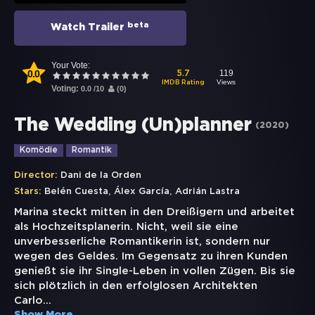
beta
Watch Trailer
Your Vote:
0.0
119
5.7
Views
IMDB Rating
Voting:
0.0
/
10
(
0
)
The Wedding (Un)planner
(
2020
)
Komödie
Romantik
Director:
Dani de la Orden
,
,
Stars:
Belén Cuesta
Álex García
Adrián Lastra
Marina steckt mitten in den Dreißigern und arbeitet
als Hochzeitsplanerin. Nicht, weil sie eine
unverbesserliche Romantikerin ist, sondern nur
wegen des Geldes. Im Gegensatz zu ihren Kunden
genießt sie ihr Single-Leben in vollen Zügen. Bis sie
sich plötzlich in den erfolglosen Architekten
Carlo
...