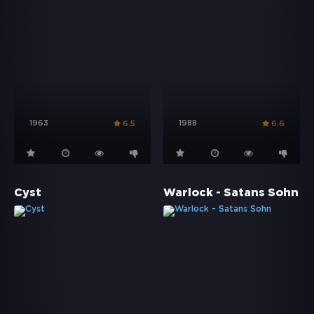
1963
1988
6.5
6.6
Cyst
Warlock - Satans Sohn