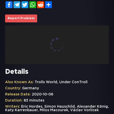
Facebook
Telegram
Twitter
WhatsApp
Reddit
Share
Report Problem
Details
Also Known As:
Trolls World, Under ConTroll
Country:
Germany
Release Date:
2020-10-06
Duration:
83 minutes
Writers:
Eric Hordes, Simon Hauschild, Alexander König,
Katy Karrenbauer, Milos Macourek, Václav Vorlícek