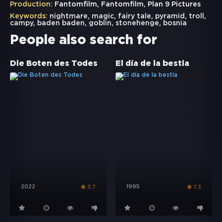
Production:
Fantomfilm, Fantomfilm, Plan 9 Pictures
Keywords:
nightmare
,
magic
,
fairy tale
,
pyramid
,
troll
,
campy
,
baden baden
,
goblin
,
stonehenge
,
bosnia
People also search for
Die Boten des Todes
El día de la bestia
2022
1995
3.7
7.3