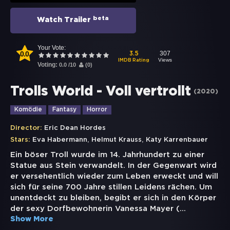
beta
Watch Trailer
Your Vote:
0.0
307
3.5
Views
IMDB Rating
Voting:
0.0
/
10
(
0
)
Trolls World - Voll vertrollt
(
2020
)
Komödie
Fantasy
Horror
Director:
Eric Dean Hordes
,
,
Stars:
Eva Habermann
Helmut Krauss
Katy Karrenbauer
Ein böser Troll wurde im 14. Jahrhundert zu einer
Statue aus Stein verwandelt. In der Gegenwart wird
er versehentlich wieder zum Leben erweckt und will
sich für seine 700 Jahre stillen Leidens rächen. Um
unentdeckt zu bleiben, begibt er sich in den Körper
der sexy Dorfbewohnerin Vanessa Mayer (
...
Show More