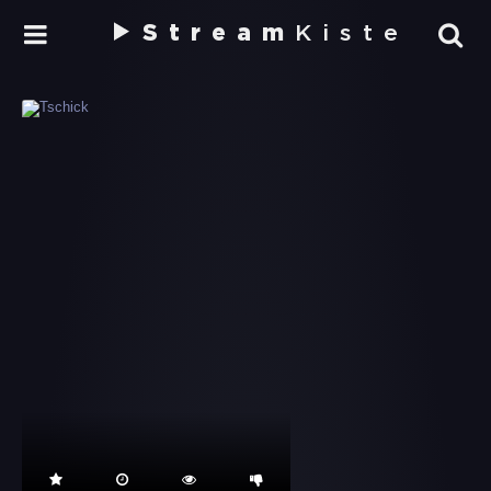
Stream
Kiste