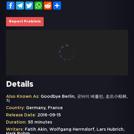
Facebook
Telegram
Twitter
WhatsApp
Reddit
Share
Report Problem
Details
Also Known As:
Goodbye Berlin, 굿바이 베를린, 走出小柏林,
칙
Country:
Germany, France
Release Date:
2016-09-15
Duration:
93 minutes
Writers:
Fatih Akin, Wolfgang Herrndorf, Lars Hubrich,
Hark Bohm