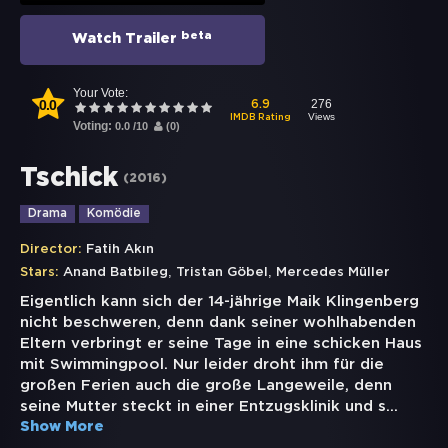
beta
Watch Trailer
Your Vote:
0.0
276
6.9
Views
IMDB Rating
Voting:
0.0
/
10
(
0
)
Tschick
(
2016
)
Drama
Komödie
Director:
Fatih Akın
,
,
Stars:
Anand Batbileg
Tristan Göbel
Mercedes Müller
Eigentlich kann sich der 14-jährige Maik Klingenberg
nicht beschweren, denn dank seiner wohlhabenden
Eltern verbringt er seine Tage in eine schicken Haus
mit Swimmingpool. Nur leider droht ihm für die
großen Ferien auch die große Langeweile, denn
seine Mutter steckt in einer Entzugsklinik und s
...
Show More