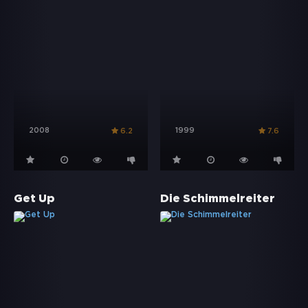
2008
1999
6.2
7.6
Get Up
Die Schimmelreiter