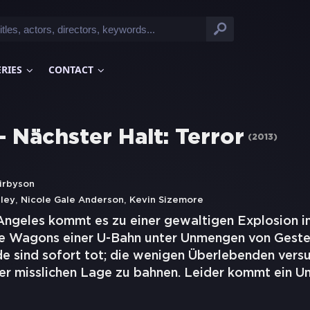
ERIES
CONTACT
- Nächster Halt: Terror
(
2013
)
irbyson
,
,
sley
Nicole Gale Anderson
Kevin Sizemore
 Angeles kommt es zu einer gewaltigen Explosion 
ie Wagons einer U-Bahn unter Unmengen von Geste
e sind sofort tot; die wenigen Überlebenden versu
r misslichen Lage zu bahnen. Leider kommt ein Un