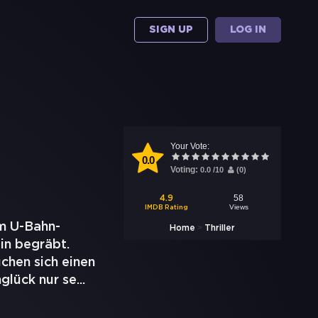
SIGN UP
LOG IN
Your Vote:
0.0
Voting:
0.0
/
10
(
0
)
58
4.9
Views
IMDB Rating
im U-Bahn-
>
Home
Thriller
in begräbt.
chen sich einen
glück nur se
...