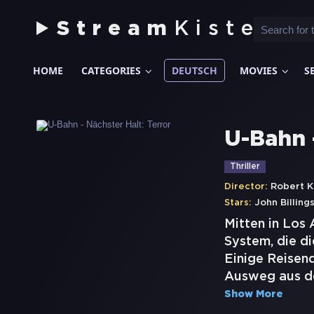
Stream
Kiste
HOME
CATEGORIES
DEUTSCH
MOVIES
S
U-Bahn 
Thriller
Director:
Robert K
Stars:
John Billing
Mitten in Los
System, die d
Einige Reisend
Ausweg aus de
Show More