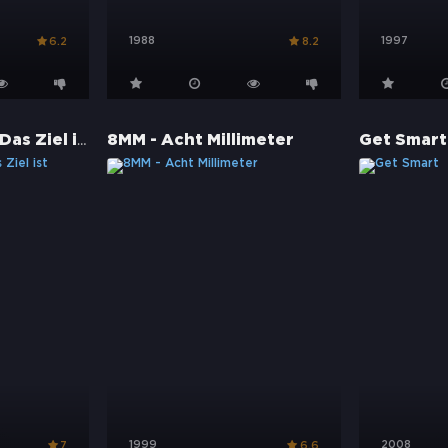
1988
1997
6.2
8.2
Last Boy Scout - Das Ziel ist Überleben
8MM - Acht Millimeter
Get Smart
1999
2008
7
6.6