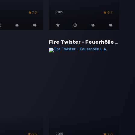
1985
7.3
6.7
Fire Twister - Feuerhölle L.A.
2015
6.5
2.6