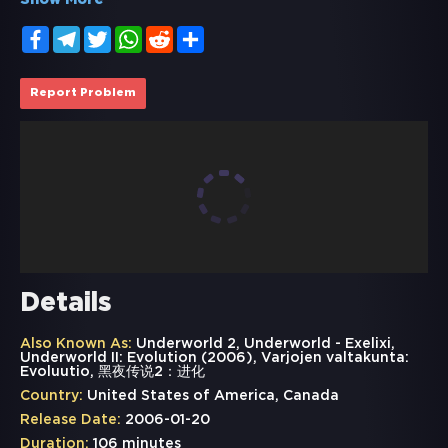
Show More
Facebook
Telegram
Twitter
WhatsApp
Reddit
Share
Report Problem
Details
Also Known As:
Underworld 2, Underworld - Exelixi,
Underworld II: Evolution (2006), Varjojen valtakunta:
Evoluutio, 黑夜传说2：进化
Country:
United States of America, Canada
Release Date:
2006-01-20
Duration:
106 minutes