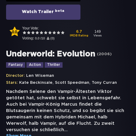
beta
Watch Trailer
Your Vote:
0.0
149
6.7
Views
IMDB Rating
Voting:
0.0
/
10
(
0
)
Underworld: Evolution
(
2006
)
Fantasy
Action
Thriller
Director:
Len Wiseman
,
,
Stars:
Kate Beckinsale
Scott Speedman
Tony Curran
Nachdem Selene den Vampir-Ältesten Viktor
getötet hat, schwebt sie selbst in Lebensgefahr.
Auch bei Vampir-König Marcus findet die
Blutsaugerin keinen Schutz, und so begibt sie sich
gemeinsam mit dem Hybriden Michael, halb
Werwolf, halb Vampir, auf die Flucht. Zu zweit
versuchen sie schließlich
...