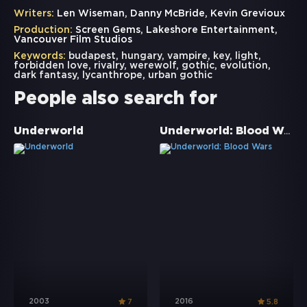
Writers:
Len Wiseman, Danny McBride, Kevin Grevioux
Production:
Screen Gems, Lakeshore Entertainment,
Vancouver Film Studios
Keywords:
budapest
,
hungary
,
vampire
,
key
,
light
,
forbidden love
,
rivalry
,
werewolf
,
gothic
,
evolution
,
dark fantasy
,
lycanthrope
,
urban gothic
People also search for
Underworld: Blood Wars
Underworld
2003
2016
7
5.8