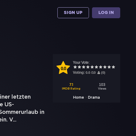
SIGN UP
LOG IN
Your Vote:
0.0
Voting:
0.0
/
10
(
0
)
103
7.1
Views
IMDB Rating
iner letzten
>
Home
Drama
ie US-
n Sommerurlaub in
in. V
...