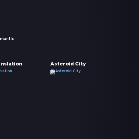
omantic
anslation
Asteroid City