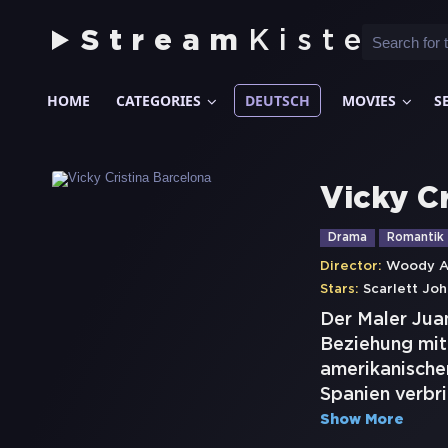
Stream
Kiste
HOME
CATEGORIES
DEUTSCH
MOVIES
S
Vicky C
Drama
Romantik
Director:
Woody A
Stars:
Scarlett Jo
Der Maler Juan
Beziehung mit 
amerikanischen
Spanien verbri
Show More