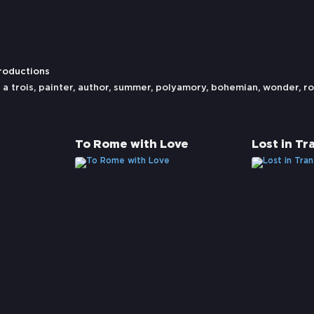
roductions
a trois
,
painter
,
author
,
summer
,
polyamory
,
bohemian
,
wonder
,
r
To Rome with Love
Lost in Tr