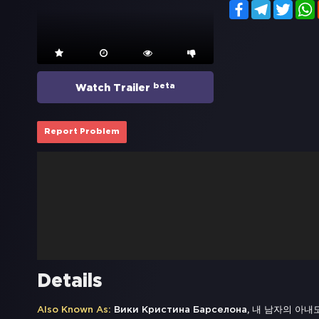
Facebook
Telegram
Twitt
beta
Watch Trailer
Report Problem
Details
Also Known As:
Вики Кристина Барселона, 내 남자의 아