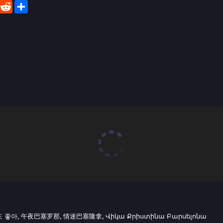
er
WhatsApp
Reddit
Share
내도 좋아, 午夜巴塞罗那, 情迷巴塞隆拿, Վիկա Քրիստինա Բարսելոնա