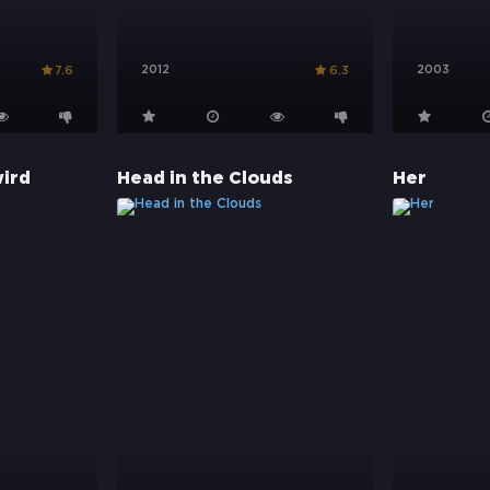
2012
2003
7.6
6.3
wird
Head in the Clouds
Her