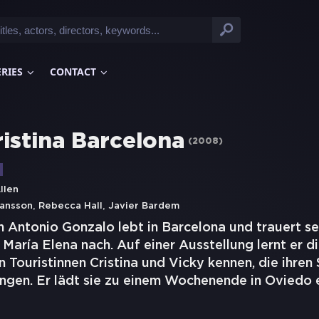
ERIES
CONTACT
ristina Barcelona
(
2008
)
llen
,
,
hansson
Rebecca Hall
Javier Bardem
 Antonio Gonzalo lebt in Barcelona und trauert se
María Elena nach. Auf einer Ausstellung lernt er d
 Touristinnen Cristina und Vicky kennen, die ihre
ngen. Er lädt sie zu einem Wochenende in Oviedo e