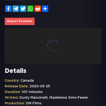
Facebook
Telegram
Twitter
WhatsApp
Reddit
Share
Report Problem
Details
Country:
Canada
Release Date:
2020-03-25
Duration:
107 minutes
Writers:
Dusty Mancinelli, Madeleine Sims-Fewer
Production:
DM Films