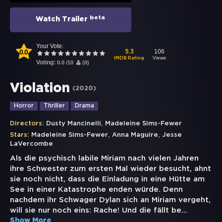
beta
Watch Trailer
Your Vote:
0.0
106
5.3
Views
IMDB Rating
Voting:
0.0
/
10
(
0
)
Violation
(
2020
)
Horror
Thriller
Drama
,
Directors:
Dusty Mancinelli
Madeleine Sims-Fewer
,
,
Stars:
Madeleine Sims-Fewer
Anna Maguire
Jesse
LaVercombe
Als die psychisch labile Miriam nach vielen Jahren
ihre Schwester zum ersten Mal wieder besucht, ahnt
sie noch nicht, dass die Einladung in eine Hütte am
See in einer Katastrophe enden würde. Denn
nachdem ihr Schwager Dylan sich an Miriam vergeht,
will sie nur noch eins: Rache! Und die fällt be
...
Show More