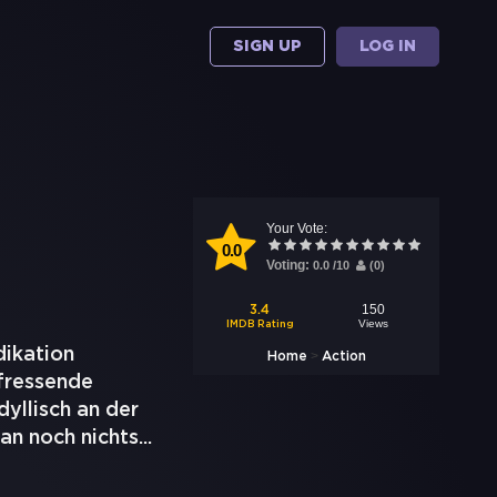
SIGN UP
LOG IN
Your Vote:
0.0
Voting:
0.0
/
10
(
0
)
150
3.4
Views
IMDB Rating
ikation
>
Home
Action
nfressende
dyllisch an der
an noch nichts
...