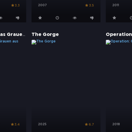
2007
2011
3.3
3.5
New Alcatraz - Das Grauen aus dem Eis
The Gorge
Operation
2025
2018
3.4
6.7