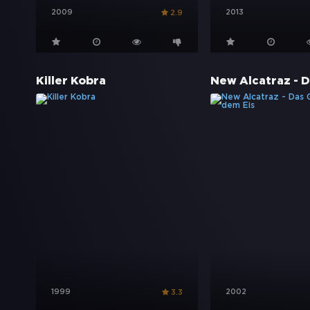
2009
2013
2.9
Killer Kobra
1999
2002
3.3