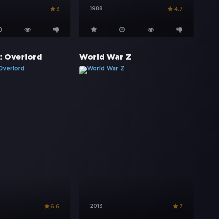
1988
3
4.7
: Overlord
World War Z
2013
6.6
7