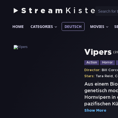
Stream
Kiste
HOME
CATEGORIES
DEUTSCH
MOVIES
S
Vipers
(
2
Action
Horror
Director:
Bill Corc
,
Stars:
Tara Reid
C
Aus einem Bi
genetisch mod
Hornvipern in 
pazifischen Kü
Show More