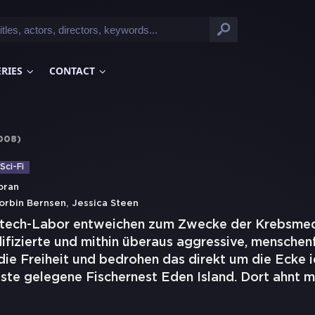
ERIES
CONTACT
008
)
Sci-Fi
oran
,
orbin Bernsen
Jessica Steen
otech-Labor entweichen zum Zwecke der Krebsmed
ifizierte und mithin überaus aggressive, mensche
die Freiheit und bedrohen das direkt um die Ecke i
ste gelegene Fischernest Eden Island. Dort ahnt m