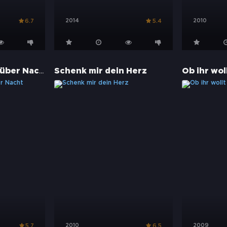
2014
2010
6.7
5.4
Vatertage - Opa über Nacht
Schenk mir dein Herz
Ob ihr wol
2010
2009
5.7
6.5