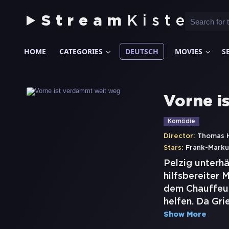
Stream
Kiste
HOME
CATEGORIES
DEUTSCH
MOVIES
S
Vorne i
Komödie
Director:
Thomas 
Stars:
Frank-Marku
Pelzig unterhä
hilfsbereiter 
dem Chauffeur
helfen. Da Gri
Show More