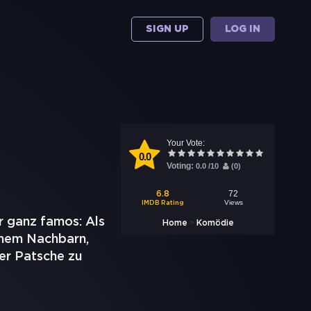
SIGN UP
LOG IN
Your Vote:
0.0
Voting:
0.0
/
10
(
0
)
72
6.8
Views
IMDB Rating
r ganz famos: Als
>
Home
Komödie
einem Nachbarn,
er Patsche zu