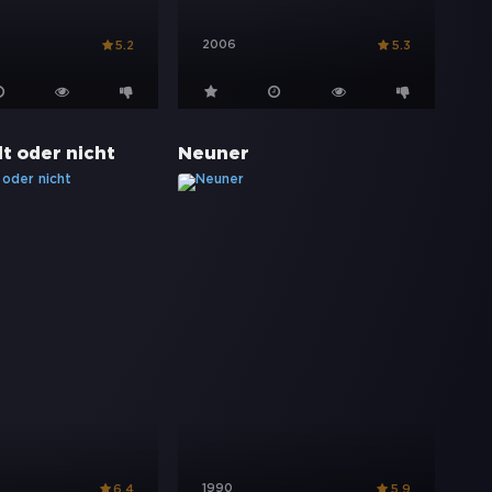
2006
5.2
5.3
lt oder nicht
Neuner
1990
6.4
5.9