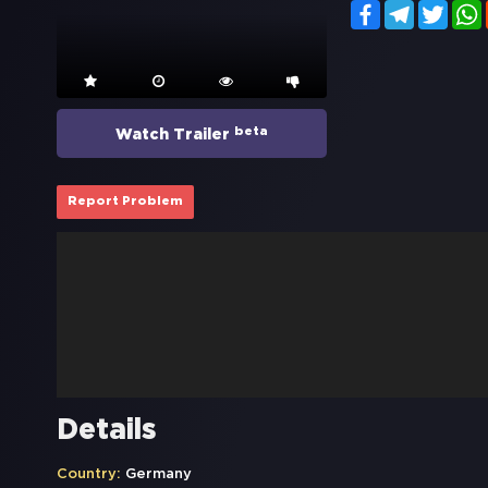
Facebook
Telegram
Twitt
beta
Watch Trailer
Report Problem
Details
Country:
Germany