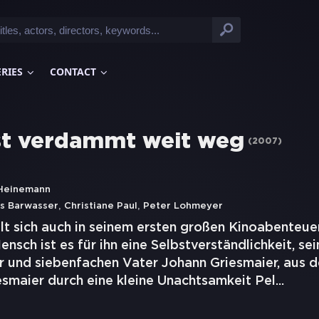
ERIES
CONTACT
st verdammt weit weg
(
2007
)
Heinemann
,
,
s Barwasser
Christiane Paul
Peter Lohmeyer
lt sich auch in seinem ersten großen Kinoabenteue
Mensch ist es für ihn eine Selbstverständlichkeit, s
 und siebenfachen Vater Johann Griesmaier, aus d
esmaier durch eine kleine Unachtsamkeit Pel
...