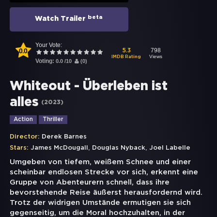
beta
Watch Trailer
Your Vote:
0.0
798
5.3
Views
IMDB Rating
Voting:
0.0
/
10
(
0
)
Whiteout - Überleben ist
alles
(
2023
)
Action
Thriller
Director:
Derek Barnes
,
,
Stars:
James McDougall
Douglas Nyback
Joel Labelle
Umgeben von tiefem, weißem Schnee und einer
scheinbar endlosen Strecke vor sich, erkennt eine
Gruppe von Abenteurern schnell, dass ihre
bevorstehende Reise äußerst herausfordernd wird.
Trotz der widrigen Umstände ermutigen sie sich
gegenseitig, um die Moral hochzuhalten, in der