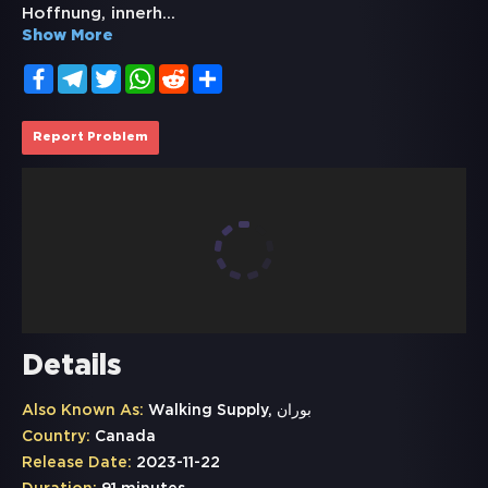
Hoffnung, innerh
...
Show More
Facebook
Telegram
Twitter
WhatsApp
Reddit
Share
Report Problem
Details
Also Known As:
Walking Supply, بوران
Country:
Canada
Release Date:
2023-11-22