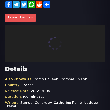
Facebook
Telegram
Twitter
WhatsApp
Reddit
Share
Report Problem
Details
Also Known As:
Como un león, Comme un lion
Country:
France
Release Date:
2012-01-09
Duration:
102 minutes
Writers:
Samuel Collardey, Catherine Paillé, Nadège
Trebal