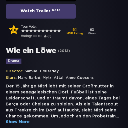
beta
Watch Trailer
Your Vote:
0.0
63
6.1
Views
IMDB Rating
Voting:
0.0
/
10
(
0
)
Wie ein Löwe
(
2012
)
Drama
Director:
Samuel Collardey
,
,
Stars:
Marc Barbé
Mytri Attal
Anne Coesens
Der 15-jährige Mitri lebt mit seiner Großmutter in
einem senegalesischen Dorf. Fußball ist seine
Leidenschaft, und er träumt davon, eines Tages bei
Barça oder Chelsea zu spielen. Als ein Talentscout
aus Frankreich im Dorf auftaucht, sieht Mitri seine
Chance gekommen. Um jedoch an den Probetrain
...
Show More